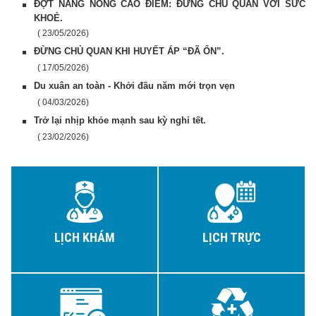
ĐỢT NẮNG NÓNG CAO ĐIỂM: ĐỪNG CHỦ QUAN VỚI SỨC
KHOẺ.
( 23/05/2026)
ĐỪNG CHỦ QUAN KHI HUYẾT ÁP “ĐÃ ỔN”.
( 17/05/2026)
Du xuân an toàn - Khởi đầu năm mới trọn vẹn
( 04/03/2026)
Trở lại nhịp khỏe mạnh sau kỳ nghỉ tết.
( 23/02/2026)
LỊCH KHÁM
LỊCH TRỰC