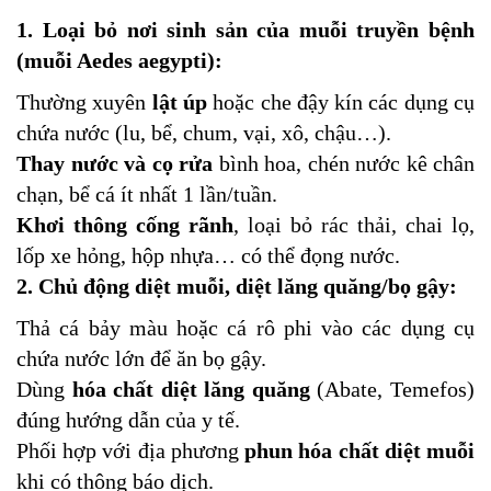
1. Loại bỏ nơi sinh sản của muỗi truyền bệnh
(muỗi Aedes aegypti):
Thường xuyên
lật úp
hoặc che đậy kín các dụng cụ
chứa nước (lu, bể, chum, vại, xô, chậu…).
Thay nước và cọ rửa
bình hoa, chén nước kê chân
chạn, bể cá ít nhất 1 lần/tuần.
Khơi thông cống rãnh
, loại bỏ rác thải, chai lọ,
lốp xe hỏng, hộp nhựa… có thể đọng nước.
2. Chủ động diệt muỗi, diệt lăng quăng/bọ gậy:
Thả cá bảy màu hoặc cá rô phi vào các dụng cụ
chứa nước lớn để ăn bọ gậy.
Dùng
hóa chất diệt lăng quăng
(Abate, Temefos)
đúng hướng dẫn của y tế.
Phối hợp với địa phương
phun hóa chất diệt muỗi
khi có thông báo dịch.