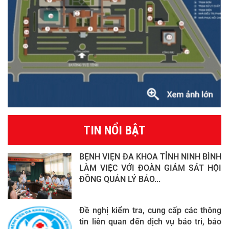
TIN NỔI BẬT
BỆNH VIỆN ĐA KHOA TỈNH NINH BÌNH
LÀM VIỆC VỚI ĐOÀN GIÁM SÁT HỘI
ĐỒNG QUẢN LÝ BẢO...
Đề nghị kiểm tra, cung cấp các thông
tin liên quan đến dịch vụ bảo tri, bảo