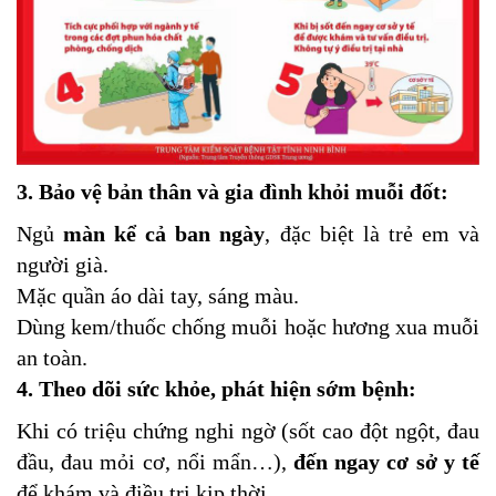
3. Bảo vệ bản thân và gia đình khỏi muỗi đốt:
Ngủ
màn kể cả ban ngày
, đặc biệt là trẻ em và
người già.
Mặc quần áo dài tay, sáng màu.
Dùng kem/thuốc chống muỗi hoặc hương xua muỗi
an toàn.
4. Theo dõi sức khỏe, phát hiện sớm bệnh:
Khi có triệu chứng nghi ngờ (sốt cao đột ngột, đau
đầu, đau mỏi cơ, nổi mẩn…),
đến ngay cơ sở y tế
để khám và điều trị kịp thời.