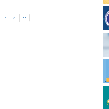
7
>
>>