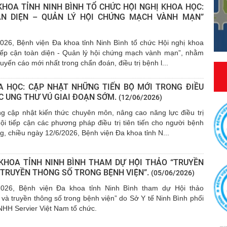
KHOA TỈNH NINH BÌNH TỔ CHỨC HỘI NGHỊ KHOA HỌC:
ÀN DIỆN – QUẢN LÝ HỘI CHỨNG MẠCH VÀNH MẠN”
026, Bệnh viện Đa khoa tỉnh Ninh Bình tổ chức Hội nghị khoa
iếp cận toàn diện - Quản lý hội chứng mạch vành mạn”, nhằm
yến cáo mới nhất trong chẩn đoán, điều trị bệnh l...
A HỌC: CẬP NHẬT NHỮNG TIẾN BỘ MỚI TRONG ĐIỀU
C UNG THƯ VÚ GIAI ĐOẠN SỚM.
(12/06/2026)
 cập nhật kiến thức chuyên môn, nâng cao năng lực điều trị
i tiếp cận các phương pháp điều trị tiên tiến cho người bệnh
g, chiều ngày 12/6/2026, Bệnh viện Đa khoa tỉnh N...
 KHOA TỈNH NINH BÌNH THAM DỰ HỘI THẢO “TRUYỀN
 TRUYỀN THÔNG SỐ TRONG BỆNH VIỆN”.
(05/06/2026)
2026, Bệnh viện Đa khoa tỉnh Ninh Bình tham dự Hội thảo
 và truyền thông số trong bệnh viện” do Sở Y tế Ninh Bình phối
NHH Servier Việt Nam tổ chức.