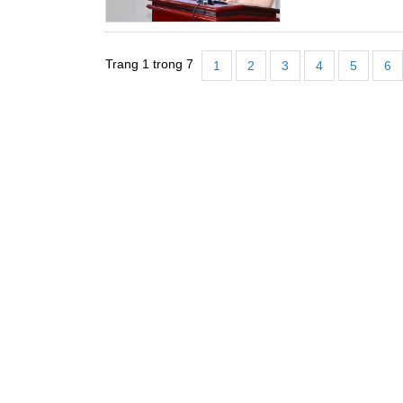
Trang 1 trong 7
1
2
3
4
5
6