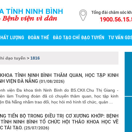
A TỈNH NINH BÌNH
Tổng đài chăm sóc k
- Bệnh viện vì dân
1900.56.15.
CHẤT LƯỢNG
ĐOÀN THỂ
ĐÀO TẠO CHỈ ĐẠO TUYẾN
TƯ VẤN GD
chỉ đạo tuyến
>
1816
 KHOA TỈNH NINH BÌNH THĂM QUAN, HỌC TẬP KINH
NH VIỆN ĐÀ NẴNG
(01/08/2026)
nh viện Đa khoa tỉnh Ninh Bình do BS.CKII.Chu Thị Giang -
ện làm Trưởng đoàn đã có chuyến thăm quan, học tập kinh
ện Đà Nẵng nhằm trao đổi, học hỏi mô hình tổ chức, quản ...
NG TIẾN BỘ TRONG ĐIỀU TRỊ CƠ XƯƠNG KHỚP: BỆNH
 TỈNH NINH BÌNH TỔ CHỨC HỘI THẢO KHOA HỌC VỀ
C TÁI TẠO.
(25/07/2026)