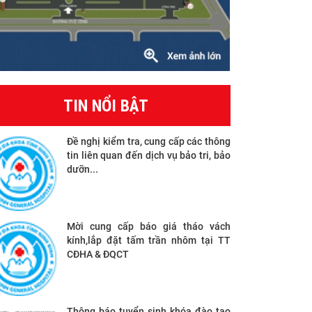
TIN NỔI BẬT
Đề nghị kiểm tra, cung cấp các thông
tin liên quan đến dịch vụ bảo tri, bảo
dưỡn...
Mời cung cấp báo giá tháo vách
kính,lắp đặt tấm trần nhôm tại TT
CĐHA & ĐQCT
Thông báo tuyển sinh khóa đào tạo