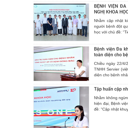
BỆNH VIỆN ĐA
NGHỊ KHOA HỌC
Nhằm cập nhật ki
người bệnh đột qu
học với chủ đề: “T
Bệnh viện Đa kh
toàn diện cho b
Chiều ngày 22/4/2
TNHH Servier (việ
diện cho bệnh nhâ
Tập huấn cập nh
Nhằm không ngừng 
hiện đại, Bệnh việ
đề: “Cập nhật khuy