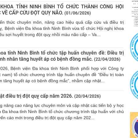
 KHOA TỈNH NINH BÌNH TỔ CHỨC THÀNH CÔNG HỘI
 VỀ CẤP CỨU ĐỘT QUỴ NÃO.
(01/06/2026)
ến thức chuyên môn, nâng cao hiệu quả cấp cứu và điều trị
ỵ, Bệnh viện Đa khoa tỉnh Ninh Bình vừa tổ chức Hội nghị khoa
iêu sợi huyết trong đột quỵ nhồi máu não cấp – Va...
oa tỉnh Ninh Bình tổ chức tập huấn chuyên đề: Điều trị
ệnh nhân tăng huyết áp có bệnh đồng mắc.
(22/04/2026)
026, Bệnh viện Đa khoa tỉnh Ninh Bình phối hợp với Công ty
t nam) tổ chức chương trình tập huấn chuyên đề “Điều trị toàn
n tăng huyết áp có bệnh đồng mắc”, nhằm cập nhật...
ật điều trị đột quỵ cấp năm 2026.
(20/04/2026)
nâng cao năng lực chuyên môn và cập nhật các tiến bộ y học
n Đa khoa tỉnh Ninh Bình tổ chức chương trình tập huấn với chủ
ến cáo mới trong điều trị đột quỵ cấp năm 202...