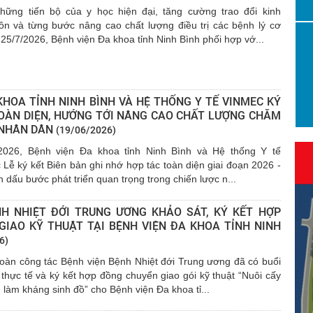
ững tiến bộ của y học hiện đại, tăng cường trao đổi kinh
n và từng bước nâng cao chất lượng điều trị các bệnh lý cơ
25/7/2026, Bệnh viện Đa khoa tỉnh Ninh Bình phối hợp vớ...
KHOA TỈNH NINH BÌNH VÀ HỆ THỐNG Y TẾ VINMEC KÝ
TOÀN DIỆN, HƯỚNG TỚI NÂNG CAO CHẤT LƯỢNG CHĂM
 NHÂN DÂN
(19/06/2026)
2026, Bệnh viện Đa khoa tỉnh Ninh Bình và Hệ thống Y tế
Lễ ký kết Biên bản ghi nhớ hợp tác toàn diện giai đoạn 2026 -
 dấu bước phát triển quan trọng trong chiến lược n...
NH NHIỆT ĐỚI TRUNG ƯƠNG KHẢO SÁT, KÝ KẾT HỢP
GIAO KỸ THUẬT TẠI BỆNH VIỆN ĐA KHOA TỈNH NINH
6)
oàn công tác Bệnh viện Bệnh Nhiệt đới Trung ương đã có buổi
 thực tế và ký kết hợp đồng chuyển giao gói kỹ thuật “Nuôi cấy
 làm kháng sinh đồ” cho Bệnh viện Đa khoa tỉ...