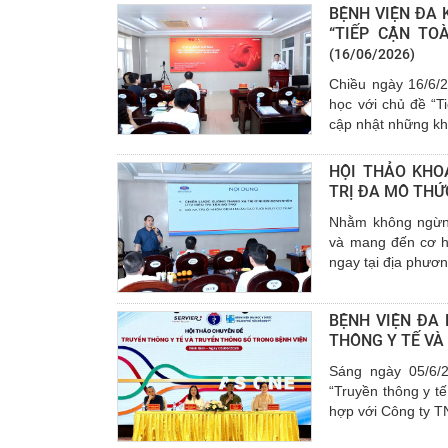
BỆNH VIỆN ĐA 
“TIẾP CẬN TO
(16/06/2026)
Chiều ngày 16/6/2
học với chủ đề “T
cập nhật những khu
HỘI THẢO KHO
TRỊ ĐA MÔ THỨ
Nhằm không ngừng
và mang đến cơ hộ
ngay tại địa phươn
BỆNH VIỆN ĐA
THÔNG Y TẾ VÀ
Sáng ngày 05/6/
“Truyền thông y tế
hợp với Công ty T