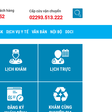
hách hàng
Cấp cứu vận chuyển
52
02293.513.222
SK
DỊCH VỤ Y TẾ
VĂN BẢN
NỘI BỘ
DDCI
LỊCH KHÁM
LỊCH TRỰC
KHÁM CÙNG
ĐĂNG KÝ