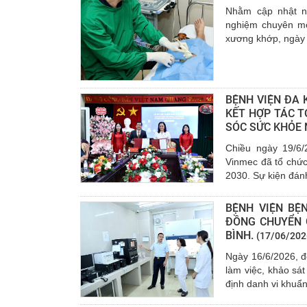
Nhằm cập nhật nh
nghiệm chuyên mô
xương khớp, ngày 
BỆNH VIỆN ĐA 
KẾT HỢP TÁC 
SÓC SỨC KHỎE
Chiều ngày 19/6/
Vinmec đã tổ chức 
2030. Sự kiện đánh
BỆNH VIỆN BỆ
ĐỒNG CHUYỂN 
BÌNH.
(17/06/202
Ngày 16/6/2026, đ
làm việc, khảo sát
định danh vi khuẩn