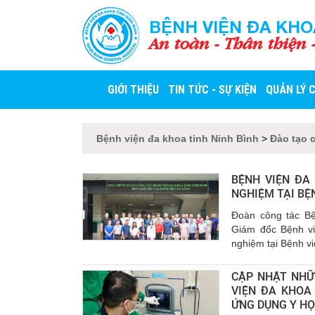
BỆNH VIỆN ĐA KHO
An toàn - Thân thiện 
GIỚI THIỆU
TIN TỨC - SỰ KIỆN
QUẢN LÝ 
Bệnh viện đa khoa tỉnh Ninh Bình
>
Đào tạo 
BỆNH VIỆN ĐA
NGHIỆM TẠI BỆ
Đoàn công tác Bệ
Giám đốc Bệnh vi
nghiệm tại Bệnh vi
CẬP NHẬT NHỮ
VIỆN ĐA KHOA
ỨNG DỤNG Y HỌ