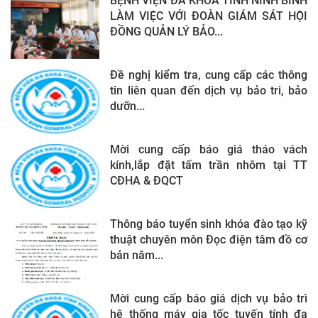
BỆNH VIỆN ĐA KHOA TỈNH NINH BÌNH
LÀM VIỆC VỚI ĐOÀN GIÁM SÁT HỘI
ĐỒNG QUẢN LÝ BẢO...
Đề nghị kiểm tra, cung cấp các thông
tin liên quan đến dịch vụ bảo tri, bảo
dưỡn...
Mời cung cấp báo giá tháo vách
kính,lắp đặt tấm trần nhôm tại TT
CĐHA & ĐQCT
Thông báo tuyển sinh khóa đào tạo kỹ
thuật chuyên môn Đọc điện tâm đồ cơ
bản năm...
Mời cung cấp báo giá dịch vụ bảo trì
hệ thống máy gia tốc tuyến tính đa