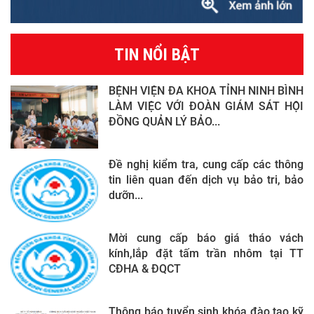
TIN NỔI BẬT
BỆNH VIỆN ĐA KHOA TỈNH NINH BÌNH
LÀM VIỆC VỚI ĐOÀN GIÁM SÁT HỘI
ĐỒNG QUẢN LÝ BẢO...
Đề nghị kiểm tra, cung cấp các thông
tin liên quan đến dịch vụ bảo tri, bảo
dưỡn...
Mời cung cấp báo giá tháo vách
kính,lắp đặt tấm trần nhôm tại TT
CĐHA & ĐQCT
Thông báo tuyển sinh khóa đào tạo kỹ