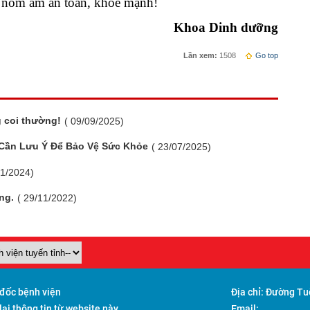
 nồm ẩm an toàn, khỏe mạnh!
Khoa Dinh dưỡng
Lần xem:
1508
Go top
g coi thường!
( 09/09/2025)
 Cần Lưu Ý Để Bảo Vệ Sức Khỏe
( 23/07/2025)
01/2024)
ng.
( 29/11/2022)
 đốc bệnh viện
Địa chỉ:
Đường Tuệ
i thông tin từ website này.
Email: