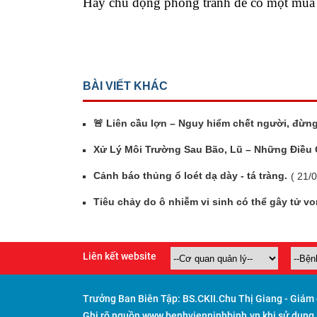
Hãy chủ động phòng tránh để có một mùa
BÀI VIẾT KHÁC
🚨 Liên cầu lợn – Nguy hiểm chết người, đừn
Xử Lý Môi Trường Sau Bão, Lũ – Những Điều
Cảnh báo thủng ổ loét dạ dày - tá tràng.
( 21/
Tiêu chảy do ô nhiễm vi sinh có thể gây tử vo
Liên kết website
Trưởng Ban Biên Tập:
BS.CKII.Chu Thị Giang - Giám
Ghi rõ nguồn www.benhvienninhbinh.vn khi sử dụng lạ