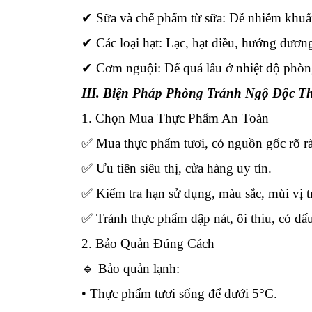
✔
Sữa và chế phẩm từ sữa: Dễ nhiễm khuẩ
✔
Các loại hạt: Lạc, hạt điều, hướng dươn
✔
Cơm nguội: Để quá lâu ở nhiệt độ phòng
III. Biện Pháp Phòng Tránh Ngộ Độc T
1. Chọn Mua Thực Phẩm An Toàn
✅
Mua thực phẩm tươi, có nguồn gốc rõ r
✅
Ưu tiên siêu thị, cửa hàng uy tín.
✅
Kiểm tra hạn sử dụng, màu sắc, mùi vị t
✅
Tránh thực phẩm dập nát, ôi thiu, có d
2. Bảo Quản Đúng Cách
🔹 Bảo quản lạnh:
• Thực phẩm tươi sống để dưới 5°C.