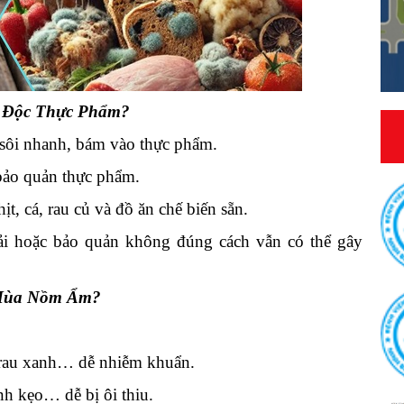
ộ Độc Thực Phẩm?
ôi nhanh, bám vào thực phẩm.
bảo quản thực phẩm.
, cá, rau củ và đồ ăn chế biến sẵn.
i hoặc bảo quản không đúng cách vẫn có thể gây
 Mùa Nồm Ẩm?
, rau xanh… dễ nhiễm khuẩn.
nh kẹo… dễ bị ôi thiu.