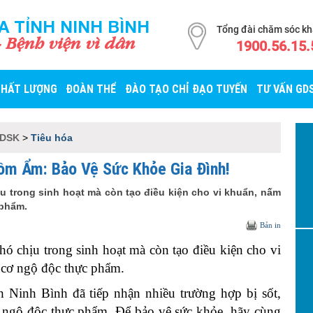
A TỈNH NINH BÌNH
Tổng đài chăm sóc k
- Bệnh viện vì dân
1900.56.15.
CHẤT LƯỢNG
ĐOÀN THỂ
ĐÀO TẠO CHỈ ĐẠO TUYẾN
TƯ VẤN GD
GDSK
>
Tiêu hóa
m Ẩm: Bảo Vệ Sức Khỏe Gia Đình!
u trong sinh hoạt mà còn tạo điều kiện cho vi khuẩn, nấm
 phẩm.
Bản in
ó chịu trong sinh hoạt mà còn tạo điều kiện cho vi
 cơ ngộ độc thực phẩm.
 Ninh Bình đã tiếp nhận nhiều trường hợp bị sốt,
n ngộ độc thực phẩm. Để bảo vệ sức khỏe, hãy cùng