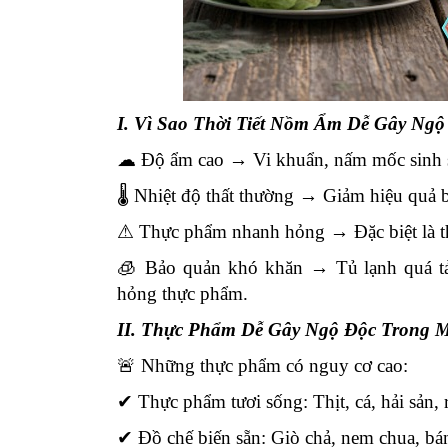
I. Vì Sao Thời Tiết Nồm Ẩm Dễ Gây Ng
☁
Độ ẩm cao → Vi khuẩn, nấm mốc sinh s
🌡 Nhiệt độ thất thường → Giảm hiệu quả 
⚠
Thực phẩm nhanh hỏng → Đặc biệt là thịt
🧊 Bảo quản khó khăn → Tủ lạnh quá tả
hỏng thực phẩm.
II. Thực Phẩm Dễ Gây Ngộ Độc Trong
🚨 Những thực phẩm có nguy cơ cao:
✔
Thực phẩm tươi sống: Thịt, cá, hải sản
✔
Đồ chế biến sẵn: Giò chả, nem chua, bá