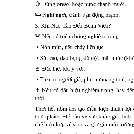
🍋 Dùng oresol hoặc nước chanh muối.
🛏 Nghỉ ngơi, tránh vận động mạnh.
3. Khi Nào Cần Đến Bệnh Viện?
🚨 Nếu có triệu chứng nghiêm trọng:
• Nôn mửa, tiêu chảy liên tục
• Sốt cao, đau bụng dữ dội, mất nước (khô 
🚨 Đặc biệt lưu ý với:
• Trẻ em, người già, phụ nữ mang thai, n
⚠
Nếu có dấu hiệu nghiêm trọng, hãy đến 
thời!
Thời tiết nồm ẩm tạo điều kiện thuận lợi
thực phẩm. Để bảo vệ sức khỏe gia đình,
chế biến hợp vệ sinh và giữ gìn môi trường