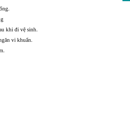
sống.
ng
u khi đi vệ sinh.
 ngăn vi khuẩn.
m.
?