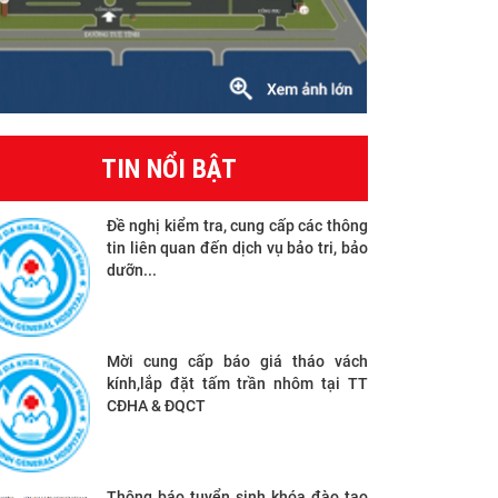
TIN NỔI BẬT
Đề nghị kiểm tra, cung cấp các thông
tin liên quan đến dịch vụ bảo tri, bảo
dưỡn...
Mời cung cấp báo giá tháo vách
kính,lắp đặt tấm trần nhôm tại TT
CĐHA & ĐQCT
Thông báo tuyển sinh khóa đào tạo