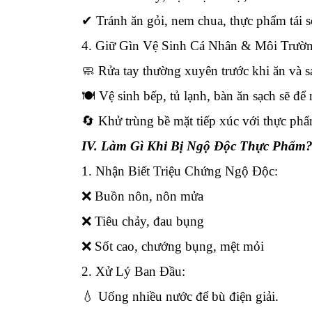
✔
Tránh ăn gỏi, nem chua, thực phẩm tái 
4. Giữ Gìn Vệ Sinh Cá Nhân & Môi Trườ
🧼 Rửa tay thường xuyên trước khi ăn và sa
🍽 Vệ sinh bếp, tủ lạnh, bàn ăn sạch sẽ để
🔄 Khử trùng bề mặt tiếp xúc với thực phẩ
IV. Làm Gì Khi Bị Ngộ Độc Thực Phẩm
1. Nhận Biết Triệu Chứng Ngộ Độc:
❌
Buồn nôn, nôn mửa
❌
Tiêu chảy, đau bụng
❌
Sốt cao, chướng bụng, mệt mỏi
2. Xử Lý Ban Đầu:
💧 Uống nhiều nước để bù điện giải.