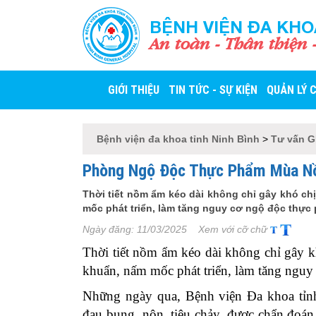
BỆNH VIỆN ĐA KHO
An toàn - Thân thiện 
GIỚI THIỆU
TIN TỨC - SỰ KIỆN
QUẢN LÝ 
Bệnh viện đa khoa tỉnh Ninh Bình
>
Tư vấn 
Phòng Ngộ Độc Thực Phẩm Mùa Nồ
Thời tiết nồm ẩm kéo dài không chỉ gây khó chị
mốc phát triển, làm tăng nguy cơ ngộ độc thực
Ngày đăng:
11/03/2025
Xem với cỡ chữ
Thời tiết nồm ẩm kéo dài không chỉ gây kh
khuẩn, nấm mốc phát triển, làm tăng nguy
Những ngày qua, Bệnh viện Đa khoa tỉnh
đau bụng, nôn, tiêu chảy, được chẩn đoá