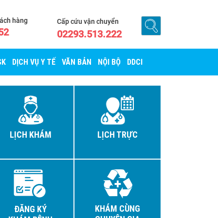
hách hàng
Cấp cứu vận chuyển
52
02293.513.222
SK
DỊCH VỤ Y TẾ
VĂN BẢN
NỘI BỘ
DDCI
LỊCH KHÁM
LỊCH TRỰC
KHÁM CÙNG
ĐĂNG KÝ