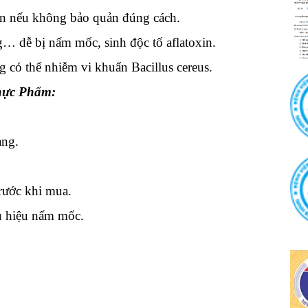
n nếu không bảo quản đúng cách.
g… dễ bị nấm mốc, sinh độc tố aflatoxin.
 có thể nhiễm vi khuẩn Bacillus cereus.
hực Phẩm:
àng.
rước khi mua.
ấu hiệu nấm mốc.