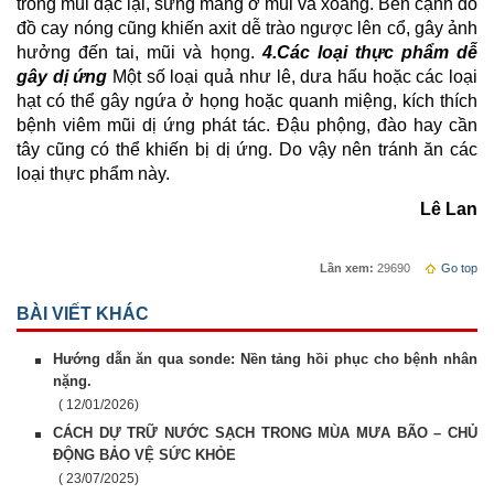
trong mũi đặc lại, sưng màng ở mũi và xoang. Bên cạnh đó
đồ cay nóng cũng khiến axit dễ trào ngược lên cổ, gây ảnh
hưởng đến tai, mũi và họng.
4.Các loại thực phẩm dễ
gây dị ứng
Một số loại quả như lê, dưa hấu hoặc các loại
hạt có thể gây ngứa ở họng hoặc quanh miệng, kích thích
bệnh viêm mũi dị ứng phát tác. Đậu phộng, đào hay cần
tây cũng có thể khiến bị dị ứng. Do vậy nên tránh ăn các
loại thực phẩm này.
Lê Lan
Lần xem:
29690
Go top
BÀI VIẾT KHÁC
Hướng dẫn ăn qua sonde: Nền tảng hồi phục cho bệnh nhân
nặng.
( 12/01/2026)
CÁCH DỰ TRỮ NƯỚC SẠCH TRONG MÙA MƯA BÃO – CHỦ
ĐỘNG BẢO VỆ SỨC KHỎE
( 23/07/2025)