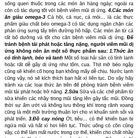
sống quen thuộc trong các món ăn hàng ngày; ngoài ra
còn có tác dụng tốt với bệnh viêm mũi dị ứng.
4.Các món
ăn giàu omega-3
Cá hồi, cá nục, cá mòi… là các thực
phẩm giàu chất béo omega-3 có tác dụng ngăn chặn các
phản ứng sưng tấy trên đường hô hấp. Các món ăn từ cá
rất bổ dưỡng và tốt cho căn bệnh viêm mũi dị ứng.
Để
tránh bệnh tái phát hoặc tăng nặng, người viêm mũi dị
ứng không nên ăn một số thực phẩm sau:
1.Thức ăn
có tính lạnh, béo và tanh
Một số loại hải sản có tính lạnh
hoặc rất dễ gây dị ứng như tôm, cua. Thịt mỡ béo ngậy
cũng sẽ khiến cổ họng bạn không mấy dễ chịu. Nước lạnh
cũng vậy, nó sẽ kích thích bạn hắt xì liên tục. Do vậy hãy
tránh xa các loại thức ăn trên để phòng tránh bệnh viêm
mũi tái phát hoặc trở nặng.
2.Sữa
Sữa và các chế phẩm từ
sữa khiến các nhầy trong mũi tăng lên gây tắc mũi. Đồng
thời sự ẩm ướt và không lưu thông khí trong rãnh xoang
cũng là một môi trường thuận lợi cho vi khuẩn sinh sôi và
phát triển.
3.Đồ cay nóng
Ớt, tiêu… có thể khiến bạn bị
ngứa mũi và hắt xì hơi liên tục. Thức uống có cồn cũng
vậy, có thể làm mất nước trong cơ thể, khiến cho chất nhầy