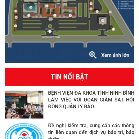
TIN NỔI BẬT
BỆNH VIỆN ĐA KHOA TỈNH NINH BÌNH
LÀM VIỆC VỚI ĐOÀN GIÁM SÁT HỘI
ĐỒNG QUẢN LÝ BẢO...
Đề nghị kiểm tra, cung cấp các thông
tin liên quan đến dịch vụ bảo tri, bảo