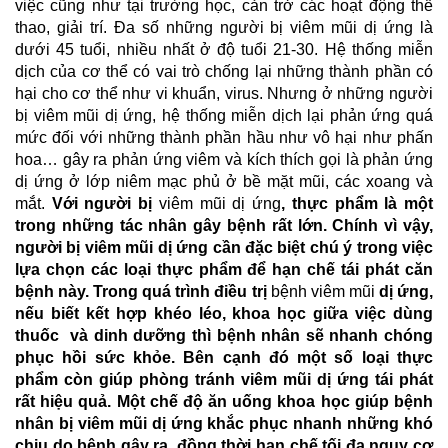
việc cũng như tại trường học, cản trở các hoạt động thể
thao, giải trí. Đa số những người bị viêm mũi dị ứng là
dưới 45 tuổi, nhiều nhất ở độ tuổi 21-30. Hệ thống
miễn
dịch
của cơ thể có vai trò chống lại những thành phần có
hại cho cơ thể như
vi khuẩn
,
virus
. Nhưng ở những người
bị viêm mũi dị ứng, hệ thống miễn dịch lại phản ứng quá
mức đối với những thành phần hầu như vô hại như phấn
hoa… gây ra phản ứng viêm và kích thích gọi là phản ứng
dị ứng ở lớp niêm mạc phủ ở bề mặt mũi, các xoang và
mắt.
Với người bị
viêm mũi dị ứng
, thực phẩm là một
trong những tác nhân gây bệnh rất lớn. Chính vì vậy,
người bị viêm mũi dị ứng cần đặc biệt chú ý trong việc
lựa chọn các loại thực phẩm để hạn chế tái phát căn
bệnh này.
Trong quá trình điều trị
bệnh viêm mũi
dị ứng,
nếu biết kết hợp khéo léo, khoa học giữa việc dùng
thuốc và dinh dưỡng thì bệnh nhân sẽ nhanh chóng
phục hồi sức khỏe. Bên cạnh đó một số loại thực
phẩm còn giúp phòng tránh viêm mũi dị ứng tái phát
rất hiệu quả. Một chế độ ăn uống khoa học giúp bệnh
nhân bị viêm mũi dị ứng khắc phục nhanh những khó
chịu do bệnh gây ra, đồng thời hạn chế tối đa nguy cơ