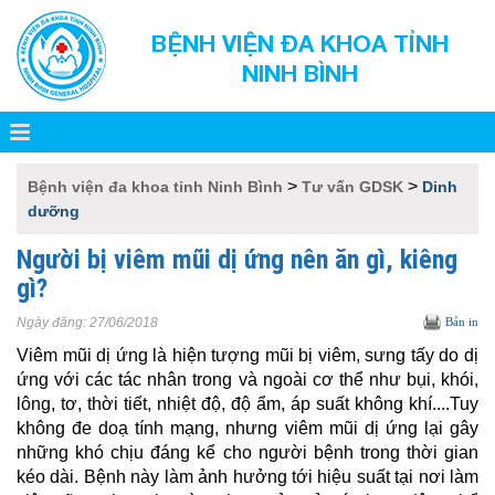
BỆNH VIỆN ĐA KHOA TỈNH
NINH BÌNH
>
>
Bệnh viện đa khoa tỉnh Ninh Bình
Tư vấn GDSK
Dinh
dưỡng
Người bị viêm mũi dị ứng nên ăn gì, kiêng
gì?
Ngày đăng:
27/06/2018
Bản in
Viêm mũi dị ứng là hiện tượng mũi bị viêm, sưng tấy do
dị
ứng
với các tác nhân trong và ngoài cơ thể như bụi, khói,
lông, tơ, thời tiết, nhiệt độ, độ ẩm, áp suất không khí....Tuy
không đe doạ tính mạng, nhưng viêm mũi dị ứng lại gây
những khó chịu đáng kể cho người bệnh trong thời gian
kéo dài. Bệnh này làm ảnh hưởng tới hiệu suất tại nơi làm