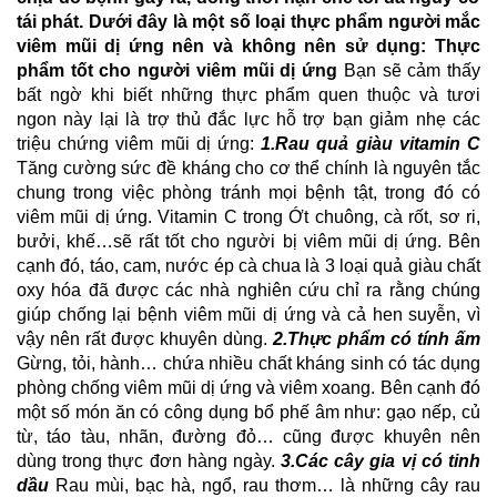
tái phát.
Dưới đây là một số loại thực phẩm người mắc
viêm mũi dị ứng nên và không nên sử dụng:
Thực
phẩm tốt cho người viêm mũi dị ứng
Bạn sẽ cảm thấy
bất ngờ khi biết những thực phẩm quen thuộc và tươi
ngon này lại là trợ thủ đắc lực hỗ trợ bạn giảm nhẹ các
triệu chứng viêm mũi dị ứng:
1.Rau quả giàu vitamin C
Tăng cường sức đề kháng cho cơ thể chính là nguyên tắc
chung trong việc phòng tránh mọi bệnh tật, trong đó có
viêm mũi dị ứng. Vitamin C trong Ớt chuông, cà rốt, sơ ri,
bưởi, khế…sẽ rất tốt cho người bị viêm mũi dị ứng. Bên
cạnh đó, táo, cam, nước ép cà chua là 3 loại quả giàu chất
oxy hóa đã được các nhà nghiên cứu chỉ ra rằng chúng
giúp chống lại
bệnh viêm mũi dị ứng
và cả
hen suyễn
, vì
vậy nên rất được khuyên dùng.
2.Thực phẩm có tính ấm
Gừng, tỏi, hành… chứa nhiều chất kháng sinh có tác dụng
phòng chống viêm mũi dị ứng và viêm xoang. Bên cạnh đó
một số món ăn có công dụng bổ phế âm như: gạo nếp, củ
từ, táo tàu, nhãn, đường đỏ… cũng được khuyên nên
dùng trong thực đơn hàng ngày.
3.Các cây gia vị có tinh
dầu
Rau mùi, bạc hà, ngổ, rau thơm… là những cây rau