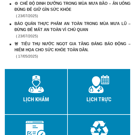
🍲 CHẾ ĐỘ DINH DƯỠNG TRONG MÙA MƯA BÃO – ĂN UỐNG
ĐÚNG ĐỂ GIỮ GÌN SỨC KHỎE
( 23/07/2025)
BẢO QUẢN THỰC PHẨM AN TOÀN TRONG MÙA MƯA LŨ –
ĐỪNG ĐỂ MẤT AN TOÀN VÌ CHỦ QUAN
( 23/07/2025)
🚨 TIÊU THỤ NƯỚC NGỌT GIA TĂNG ĐÁNG BÁO ĐỘNG –
HIỂM HỌA CHO SỨC KHỎE TOÀN DÂN.
( 17/05/2025)
LỊCH KHÁM
LỊCH TRỰC