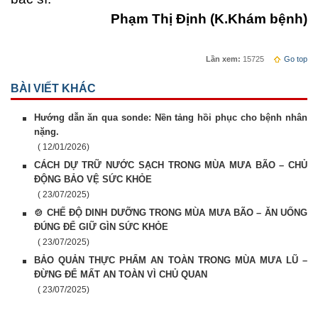
Phạm Thị Định (K.Khám bệnh)
Lần xem:
15725
Go top
BÀI VIẾT KHÁC
Hướng dẫn ăn qua sonde: Nền tảng hồi phục cho bệnh nhân
nặng.
( 12/01/2026)
CÁCH DỰ TRỮ NƯỚC SẠCH TRONG MÙA MƯA BÃO – CHỦ
ĐỘNG BẢO VỆ SỨC KHỎE
( 23/07/2025)
🍲 CHẾ ĐỘ DINH DƯỠNG TRONG MÙA MƯA BÃO – ĂN UỐNG
ĐÚNG ĐỂ GIỮ GÌN SỨC KHỎE
( 23/07/2025)
BẢO QUẢN THỰC PHẨM AN TOÀN TRONG MÙA MƯA LŨ –
ĐỪNG ĐỂ MẤT AN TOÀN VÌ CHỦ QUAN
( 23/07/2025)