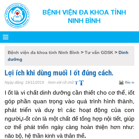
BỆNH VIỆN ĐA KHOA TỈNH
NINH BÌNH
>
>
Bệnh viện đa khoa tỉnh Ninh Bình
Tư vấn GDSK
Dinh
dưỡng
Lợi ích khi dùng muối I ốt đúng cách.
Ngày đăng:
19/11/2019
Xem với cỡ chữ
Bản in
I ốt
là vi chất dinh dưỡng cần thiết cho cơ thể, iốt
góp phần quan trọng vào quá trình hình thành,
phát triển và duy trì các hoạt động của con
người
,
I-ốt còn là một chất để tổng hợp nội tiết, giúp
cơ thể phát triển ngày càng hoàn thiện hơn như:
.
não bộ, hệ thần kinh và thân thể