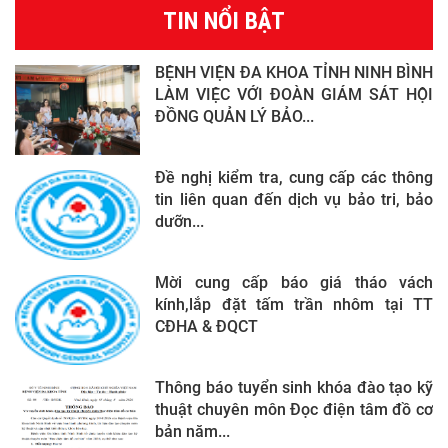
TIN NỔI BẬT
BỆNH VIỆN ĐA KHOA TỈNH NINH BÌNH
LÀM VIỆC VỚI ĐOÀN GIÁM SÁT HỘI
ĐỒNG QUẢN LÝ BẢO...
Đề nghị kiểm tra, cung cấp các thông
tin liên quan đến dịch vụ bảo tri, bảo
dưỡn...
Mời cung cấp báo giá tháo vách
kính,lắp đặt tấm trần nhôm tại TT
CĐHA & ĐQCT
Thông báo tuyển sinh khóa đào tạo kỹ
thuật chuyên môn Đọc điện tâm đồ cơ
bản năm...