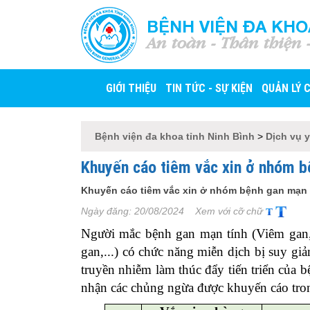
BỆNH VIỆN ĐA KHO
An toàn - Thân thiện 
GIỚI THIỆU
TIN TỨC - SỰ KIỆN
QUẢN LÝ 
Bệnh viện đa khoa tỉnh Ninh Bình
>
Dịch vụ y
Khuyến cáo tiêm vắc xin ở nhóm b
Khuyến cáo tiêm vắc xin ở nhóm bệnh gan mạn 
Ngày đăng:
20/08/2024
Xem với cỡ chữ
Người mắc bệnh gan mạn tính (Viêm gan
gan,...) có chức năng miễn dịch bị suy gi
truyền nhiễm làm thúc đẩy tiến triển của 
nhận các chủng ngừa được khuyến cáo tron