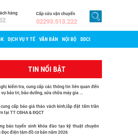
hách hàng
Cấp cứu vận chuyển
52
02293.513.222
SK
DỊCH VỤ Y TẾ
VĂN BẢN
NỘI BỘ
DDCI
TIN NỔI BẬT
ghị kiểm tra, cung cấp các thông tin liên quan đến
 vụ bảo tri, bảo dưỡng, sửa chữa máy gia ...
 cung cấp báo giá tháo vách kính,lắp đặt tấm trần
m tại TT CĐHA & ĐQCT
ng báo tuyển sinh khóa đào tạo kỹ thuật chuyên
 Đọc điện tâm đồ cơ bản năm 2026