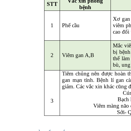
Vắc xin phòng
STT
bệnh
Xơ gan 
1
Phế cầu
viêm ph
cao đối
Mắc viê
bị bệnh
2
Viêm gan A,B
thể làm
bù, ung
Tiêm chủng nên được hoàn t
gan mạn tính. Bệnh lí gan c
giảm. Các vắc xin khác cũng 
Cúm
Bạch 
3
Viêm màng não
Sởi- 