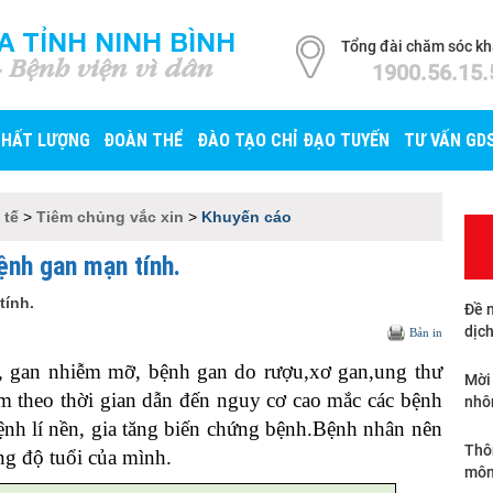
A TỈNH NINH BÌNH
Tổng đài chăm sóc k
- Bệnh viện vì dân
1900.56.15.
CHẤT LƯỢNG
ĐOÀN THỂ
ĐÀO TẠO CHỈ ĐẠO TUYẾN
TƯ VẤN GD
 tế
>
Tiêm chủng vắc xin
>
Khuyến cáo
ệnh gan mạn tính.
tính.
Đề n
dịch
Bản in
, gan nhiễm mỡ, bệnh gan do rượu,xơ gan,ung thư
Mời
ảm theo thời gian dẫn đến nguy cơ cao mắc các bệnh
nhô
bệnh lí nền, gia tăng biến chứng bệnh.Bệnh nhân nên
Thô
g độ tuổi của mình.
môn