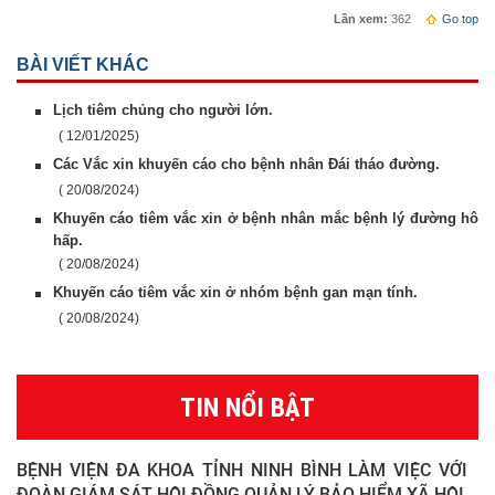
Lần xem:
362
Go top
BÀI VIẾT KHÁC
Lịch tiêm chủng cho người lớn.
( 12/01/2025)
Các Vắc xin khuyến cáo cho bệnh nhân Đái tháo đường.
( 20/08/2024)
Khuyến cáo tiêm vắc xin ở bệnh nhân mắc bệnh lý đường hô
hấp.
( 20/08/2024)
Khuyến cáo tiêm vắc xin ở nhóm bệnh gan mạn tính.
( 20/08/2024)
TIN NỔI BẬT
BỆNH VIỆN ĐA KHOA TỈNH NINH BÌNH LÀM VIỆC VỚI
ĐOÀN GIÁM SÁT HỘI ĐỒNG QUẢN LÝ BẢO HIỂM XÃ HỘI