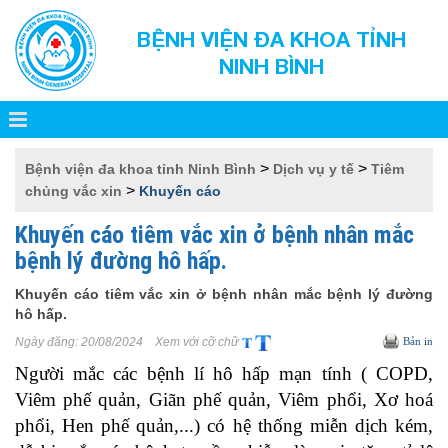
BỆNH VIỆN ĐA KHOA TỈNH
NINH BÌNH
>
>
Bệnh viện đa khoa tỉnh Ninh Bình
Dịch vụ y tế
Tiêm
>
chủng vắc xin
Khuyến cáo
Khuyến cáo tiêm vắc xin ở bệnh nhân mắc
bệnh lý đường hô hấp.
Khuyến cáo tiêm vắc xin ở bệnh nhân mắc bệnh lý đường
hô hấp.
Ngày đăng:
20/08/2024
Xem với cỡ chữ
Bản in
Người mắc các bệnh lí hô hấp mạn tính ( COPD,
Viêm phế quản, Giãn phế quản, Viêm phổi, Xơ hoá
phổi, Hen phế quản,...) có hệ thống miễn dịch kém,