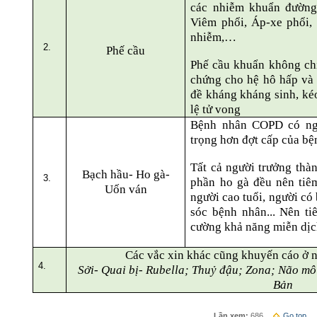
các nhiễm khuẩn đường
Viêm phổi, Áp-xe phổi,
nhiễm,…
Phế cầu
Phế cầu khuẩn không chỉ
chứng cho hệ hô hấp và 
đề kháng kháng sinh, kéo 
lệ tử vong
Bệnh nhân COPD có ng
trọng hơn đợt cấp của bệ
Tất cả người trưởng tha
Bạch hầu- Ho gà-
phần ho gà đều nên tiêm
Uốn ván
người cao tuổi, người có
sóc bệnh nhân... Nên ti
cường khả năng miễn dịc
Các vắc xin khác cũng khuyến cáo ở 
Sởi- Quai bị- Rubella; Thuỷ đậu; Zona; Não 
Bản
Lần xem:
686
Go top