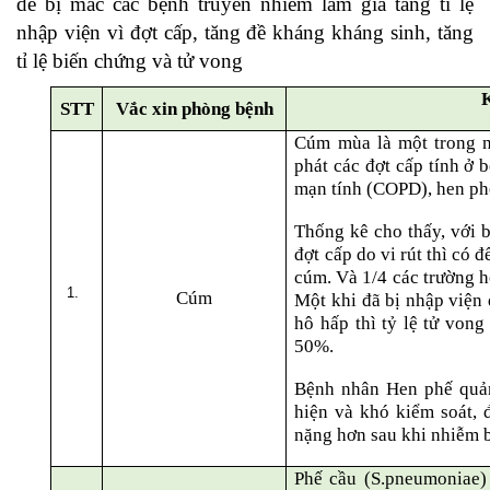
dễ bị mắc các bệnh truyền nhiễm làm gia tăng tỉ lệ
nhập viện vì đợt cấp, tăng đề kháng kháng sinh, tăng
tỉ lệ biến chứng và tử vong
STT
Vắc xin phòng bệnh
Cúm mùa là một trong n
phát các đợt cấp tính ở
mạn tính (COPD), hen p
Thống kê cho thấy, với
đợt cấp do vi rút thì có
cúm. Và 1/4 các trường 
Cúm
Một khi đã bị nhập viện 
hô hấp thì tỷ lệ tử von
50%.
Bệnh nhân Hen phế quản
hiện và khó kiểm soát, 
nặng hơn sau khi nhiễm 
Phế cầu (S.pneumoniae)