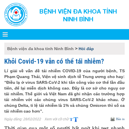
BỆNH VIỆN ĐA KHOA TỈNH
NINH BÌNH
>
Bệnh viện đa khoa tỉnh Ninh Bình
Hỏi đáp
Khỏi Covid-19 vẫn có thể tái nhiễm?
Lí giải về vấn đề tái nhiễm COVID-19 của người bệnh, TS
Phạm Quang Thái, Viện vệ sinh dịch tễ Trung ương cho hay:
“Điều lạ ở virus SARS-CoV-2 khi tấn công vào cơ thể lần đầu
tiên, để lại miễn dịch không cao. Đây là cơ sở cho nguy cơ
tái nhiễm. Thế giới và Việt Nam đã ghi nhận các trường hợp
tái nhiễm với các chủng virus SARS-CoV-2 khác nhau. Ở
chủng Delta, tỉ lệ tái nhiễm là 1% và chủng Omicron thì số ca
tái nhiễm cao hơn”.
Ngày đăng:
28/02/2022
Xem với cỡ chữ
Bản in
Thời gian qua một số người bất ngờ khi test nhanh