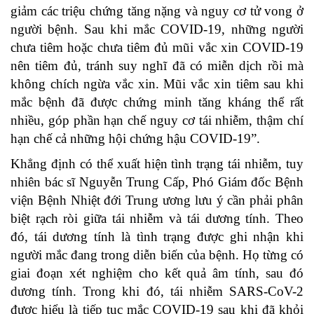
giảm các triệu chứng tăng nặng và nguy cơ tử vong ở
người bệnh. Sau khi mắc COVID-19, những người
chưa tiêm hoặc chưa tiêm đủ mũi vắc xin COVID-19
nên tiêm đủ, tránh suy nghĩ đã có miễn dịch rồi mà
không chích ngừa vắc xin. Mũi vắc xin tiêm sau khi
mắc bệnh đã được chứng minh tăng kháng thể rất
nhiều, góp phần hạn chế nguy cơ tái nhiễm, thậm chí
hạn chế cả những hội chứng hậu COVID-19”.
Khẳng định có thể xuất hiện tình trạng tái nhiễm, tuy
nhiên bác sĩ Nguyễn Trung Cấp, Phó Giám đốc Bệnh
viện Bệnh Nhiệt đới Trung ương lưu ý cần phải phân
biệt rạch ròi giữa tái nhiễm và tái dương tính. Theo
đó, tái dương tính là tình trạng được ghi nhận khi
người mắc đang trong diễn biến của bệnh. Họ từng có
giai đoạn xét nghiệm cho kết quả âm tính, sau đó
dương tính. Trong khi đó, tái nhiễm SARS-CoV-2
được hiểu là tiếp tục mắc COVID-19 sau khi đã khỏi