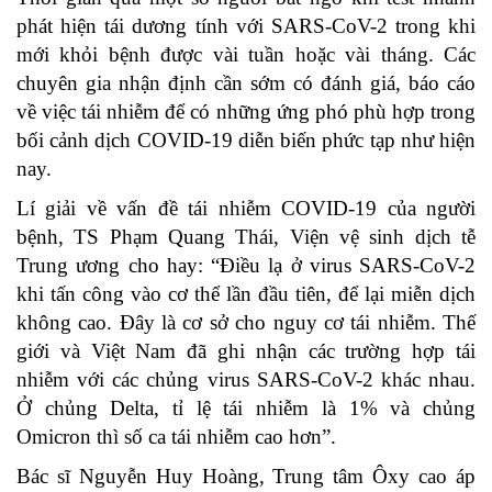
phát hiện tái dương tính với SARS-CoV-2 trong khi
mới khỏi bệnh được vài tuần hoặc vài tháng. Các
chuyên gia nhận định cần sớm có đánh giá, báo cáo
về việc tái nhiễm để có những ứng phó phù hợp trong
bối cảnh dịch COVID-19 diễn biến phức tạp như hiện
nay.
Lí giải về vấn đề tái nhiễm COVID-19 của người
bệnh, TS Phạm Quang Thái, Viện vệ sinh dịch tễ
Trung ương cho hay: “Điều lạ ở virus SARS-CoV-2
khi tấn công vào cơ thể lần đầu tiên, để lại miễn dịch
không cao. Đây là cơ sở cho nguy cơ tái nhiễm. Thế
giới và Việt Nam đã ghi nhận các trường hợp tái
nhiễm với các chủng virus SARS-CoV-2 khác nhau.
Ở chủng Delta, tỉ lệ tái nhiễm là 1% và chủng
Omicron thì số ca tái nhiễm cao hơn”.
Bác sĩ Nguyễn Huy Hoàng, Trung tâm Ôxy cao áp