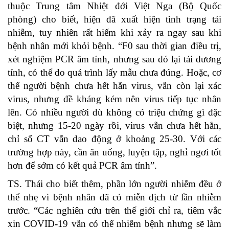
thuộc Trung tâm Nhiệt đới Việt Nga (Bộ Quốc
phòng) cho biết, hiện đã xuất hiện tình trạng tái
nhiễm, tuy nhiên rất hiếm khi xảy ra ngay sau khi
bệnh nhân mới khỏi bệnh. “F0 sau thời gian điều trị,
xét nghiệm PCR âm tính, nhưng sau đó lại tái dương
tính, có thể do quá trình lấy mẫu chưa đúng. Hoặc, cơ
thể người bệnh chưa hết hẳn virus, vẫn còn lại xác
virus, nhưng đề kháng kém nên virus tiếp tục nhân
lên. Có nhiều người dù không có triệu chứng gì đặc
biệt, nhưng 15-20 ngày rồi, virus vẫn chưa hết hẳn,
chỉ số CT vẫn dao động ở khoảng 25-30. Với các
trường hợp này, cần ăn uống, luyện tập, nghỉ ngơi tốt
hơn để sớm có kết quả PCR âm tính”.
TS. Thái cho biết thêm, phần lớn người nhiễm đều ở
thể nhẹ vì bệnh nhân đã có miễn dịch từ lần nhiễm
trước. “Các nghiên cứu trên thế giới chỉ ra, tiêm vắc
xin COVID-19 vẫn có thể nhiễm bệnh nhưng sẽ làm