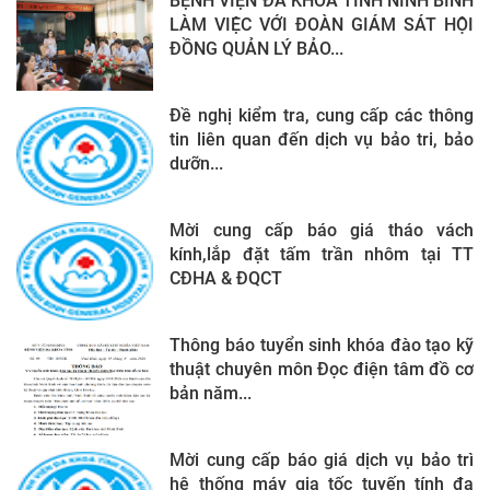
BỆNH VIỆN ĐA KHOA TỈNH NINH BÌNH
LÀM VIỆC VỚI ĐOÀN GIÁM SÁT HỘI
ĐỒNG QUẢN LÝ BẢO...
Đề nghị kiểm tra, cung cấp các thông
tin liên quan đến dịch vụ bảo tri, bảo
dưỡn...
Mời cung cấp báo giá tháo vách
kính,lắp đặt tấm trần nhôm tại TT
CĐHA & ĐQCT
Thông báo tuyển sinh khóa đào tạo kỹ
thuật chuyên môn Đọc điện tâm đồ cơ
bản năm...
Mời cung cấp báo giá dịch vụ bảo trì
hệ thống máy gia tốc tuyến tính đa