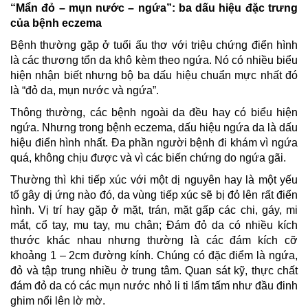
“Mẩn đỏ – mụn nước – ngứa”: ba dấu hiệu đặc trưng
của bệnh eczema
Bệnh thường gặp ở tuổi ấu thơ với triệu chứng điển hình
là các thương tổn da khô kèm theo ngứa. Nó có nhiều biểu
hiện nhận biết nhưng bộ ba dấu hiệu chuẩn mực nhất đó
là “đỏ da, mụn nước và ngứa”.
Thông thường, các bệnh ngoài da đều hay có biểu hiện
ngứa. Nhưng trong bệnh eczema, dấu hiệu ngứa da là dấu
hiệu điển hình nhất. Đa phần người bệnh đi khám vì ngứa
quá, không chịu được và vì các biến chứng do ngứa gãi.
Thường thì khi tiếp xúc với một dị nguyên hay là một yếu
tố gây dị ứng nào đó, da vùng tiếp xúc sẽ bị đỏ lên rất điển
hình. Vị trí hay gặp ở mặt, trán, mặt gấp các chi, gáy, mi
mắt, cổ tay, mu tay, mu chân; Đám đỏ da có nhiều kích
thước khác nhau nhưng thường là các đám kích cỡ
khoảng 1 – 2cm đường kính. Chúng có đặc điểm là ngứa,
đỏ và tập trung nhiều ở trung tâm. Quan sát kỹ, thực chất
đám đỏ da có các mụn nước nhỏ li ti lấm tấm như đầu đinh
ghim nổi lên lờ mờ.