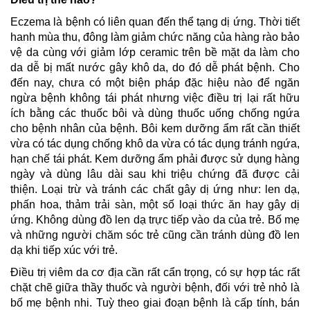
Eczema là bệnh có liên quan đến thể tạng dị ứng. Thời tiết
hanh mùa thu, đông làm giảm chức năng của hàng rào bảo
vệ da cùng với giảm lớp ceramic trên bề mặt da làm cho
da dễ bị mất nước gây khô da, do đó dễ phát bệnh. Cho
đến nay, chưa có một biện pháp đặc hiệu nào để ngăn
ngừa bệnh không tái phát nhưng việc điều trị lại rất hữu
ích bằng các thuốc bôi và dùng thuốc uống chống ngứa
cho bệnh nhân của bệnh. Bôi kem dưỡng ẩm rất cần thiết
vừa có tác dụng chống khô da vừa có tác dụng tránh ngứa,
hạn chế tái phát. Kem dưỡng ẩm phải được sử dụng hàng
ngày và dùng lâu dài sau khi triệu chứng đã được cải
thiện. Loại trừ và tránh các chất gây dị ứng như: len dạ,
phấn hoa, thảm trải sàn, một số loại thức ăn hay gây dị
ứng. Không dùng đồ len dạ trực tiếp vào da của trẻ. Bố mẹ
và những người chăm sóc trẻ cũng cần tránh dùng đồ len
dạ khi tiếp xúc với trẻ.
Điều trị viêm da cơ địa cần rất cẩn trọng, có sự hợp tác rất
chặt chẽ giữa thầy thuốc và người bệnh, đối với trẻ nhỏ là
bố mẹ bệnh nhi. Tuỳ theo giai đoạn bệnh là cấp tính, bán