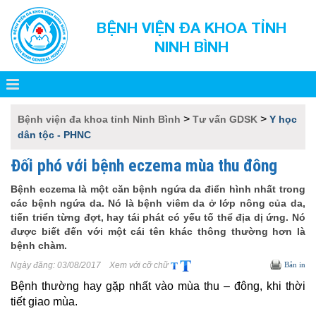
BỆNH VIỆN ĐA KHOA TỈNH
NINH BÌNH
>
>
Bệnh viện đa khoa tỉnh Ninh Bình
Tư vấn GDSK
Y học
dân tộc - PHNC
Đối phó với bệnh eczema mùa thu đông
Bệnh eczema là một căn bệnh ngứa da điển hình nhất trong
các bệnh ngứa da. Nó là bệnh viêm da ở lớp nông của da,
tiến triển từng đợt, hay tái phát có yếu tố thể địa dị ứng. Nó
được biết đến với một cái tên khác thông thường hơn là
bệnh chàm.
Ngày đăng:
03/08/2017
Xem với cỡ chữ
Bản in
Bệnh thường hay gặp nhất vào mùa thu – đông, khi thời
tiết giao mùa.