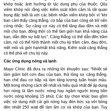
khớp hoặc ảnh hưởng từ tác dụng phụ của thuốc. Qũy
viêm khớp nói rằng việc kiểm soát trầm cảm là rất quan
trọng đặc biệt là với các bệnh nhân viêm khớp bởi vì “khi
bạn cảm thấy
căng thẳng
, cơ bắp của bạn cũng sẽ trở nên
cứng nhắc. Sự căng cơ này có thể tăng đau đớn và mệt
mỏi cho bạn, đồng thời có thể làm giới hạn khả năng của
bạn, dẫn đến sự bất lực”. Căng thẳng có thể dẫn đến trầm
cảm, nó có thể hình thành một chu kỳ trầm cảm, đau đớn,
mệt mỏi và giới hạn/mất khả năng. Kiểm soát căng thẳng
có thể phá vỡ chu kỳ này.
Các ứng dụng nóng và lạnh
Mayo Clinic đã đưa ra những lời khuyên sau: “Nhiệt sẽ
làm giảm bớt cơn đau của bạn, thả lỏng sự căng thẳng,
hạn chế đau cơ bắp và làm tăng lượng tuần hoàn máu.
Một trong những cách dễ nhất và hiệu quả nhất để áp dụng
hơi nóng là tắm nước nóng hay ngâm người trong bồn
nước nóng khoảng 15 phút. Các tùy chọn khác bao gồm
việc sử dụng một cái gói nóng hay đèn bức xạ với bóng
đèn nhiệt 250 watt để làm ấm cơ và khớp của bạn. Tuy