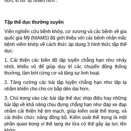
hơn, vì nó “tự nhiên hơn”.
Tập thể dục thường xuyên
Viện nghiên cứu bệnh khớp, cơ xương và các bệnh về gia
quốc gia Mỹ (NIAMS) đã giới thiệu với các bệnh nhân mắc
bệnh
viêm khớp
về cách thức áp dụng 3 hình thức tập thể
dục:
1. Cải thiện các biên độ tập luyện chẳng hạn như nhảy
nhót, khiêu vũ để giúp duy trì các chuyển động thông
thường, làm bớt cứng cơ và tăng sự linh hoạt.
2. Tăng cường các bài tập luyện chẳng hạn như tập tạ
nhằm khiến cho cho cơ bắp dẻo dai hơn.
3. Chú trọng vào các bài tập thể dục nhịp điệu hay những
bài tập về khả năng chịu đựng chẳng hạn như đạp xe đạp
nhằm cải thiện hệ tim mạch, giúp kiểm soát thể trọng, và
cải thiện chức năng đồng bộ. Kiểm soát thể trọng là một
phần quan trọng vì thể tạng dư lừa có thể gây áp lực lên
khớp.