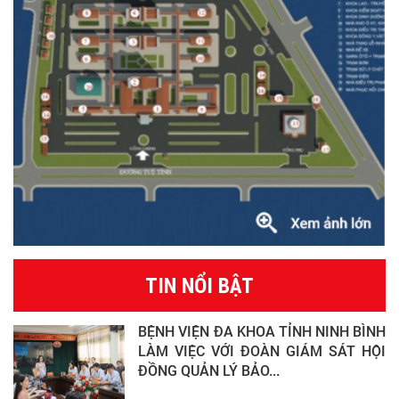
TIN NỔI BẬT
BỆNH VIỆN ĐA KHOA TỈNH NINH BÌNH
LÀM VIỆC VỚI ĐOÀN GIÁM SÁT HỘI
ĐỒNG QUẢN LÝ BẢO...