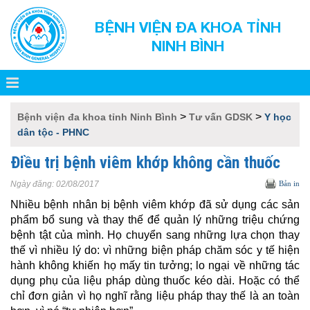
BỆNH VIỆN ĐA KHOA TỈNH
NINH BÌNH
>
>
Bệnh viện đa khoa tỉnh Ninh Bình
Tư vấn GDSK
Y học
dân tộc - PHNC
Điều trị bệnh viêm khớp không cần thuốc
Ngày đăng:
02/08/2017
Bản in
Nhiều bệnh nhân bị bệnh
viêm khớp
đã sử dụng các sản
phẩm bổ sung và thay thế để quản lý những triệu chứng
bệnh tật của mình. Họ chuyển sang những lựa chọn thay
thế vì nhiều lý do: vì những biện pháp chăm sóc y tế hiện
hành không khiến họ mấy tin tưởng; lo ngại về những tác
dụng phụ của liệu pháp dùng thuốc kéo dài. Hoặc có thể
chỉ đơn giản vì họ nghĩ rằng liệu pháp thay thế là an toàn