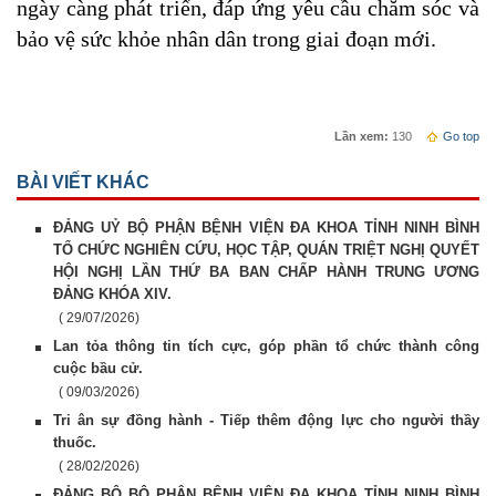
ngày càng phát triển, đáp ứng yêu cầu chăm sóc và
bảo vệ sức khỏe nhân dân trong giai đoạn mới.
Lần xem:
130
Go top
BÀI VIẾT KHÁC
ĐẢNG UỶ BỘ PHẬN BỆNH VIỆN ĐA KHOA TỈNH NINH BÌNH
TỔ CHỨC NGHIÊN CỨU, HỌC TẬP, QUÁN TRIỆT NGHỊ QUYẾT
HỘI NGHỊ LẦN THỨ BA BAN CHẤP HÀNH TRUNG ƯƠNG
ĐẢNG KHÓA XIV.
( 29/07/2026)
Lan tỏa thông tin tích cực, góp phần tổ chức thành công
cuộc bầu cử.
( 09/03/2026)
Tri ân sự đồng hành - Tiếp thêm động lực cho người thầy
thuốc.
( 28/02/2026)
ĐẢNG BỘ BỘ PHẬN BỆNH VIỆN ĐA KHOA TỈNH NINH BÌNH