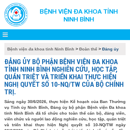
BỆNH VIỆN ĐA KHOA TỈNH
NINH BÌNH
>
>
Bệnh viện đa khoa tỉnh Ninh Bình
Đoàn thể
Đảng ủy
ĐẢNG ỦY BỘ PHẬN BỆNH VIỆN ĐA KHOA
TỈNH NINH BÌNH NGHIÊN CỨU, HỌC TẬP,
QUÁN TRIỆT VÀ TRIỂN KHAI THỰC HIỆN
NGHỊ QUYẾT SỐ 10-NQ/TW CỦA BỘ CHÍNH
TRỊ.
Sáng ngày 30/6/2026, thực hiện Kế hoạch của Ban Thường
vụ Tỉnh ủy Ninh Bình, Đảng ủy bộ phận Bệnh viện Đa khoa
tỉnh Ninh Bình đã tổ chức cho toàn thể cán bộ, đảng viên,
viên chức và người lao động nghiên cứu, học tập, quán triệt
và triển khai thực hiện Nghị quyết số 10-NQ/TW ngày