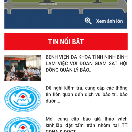
TIN NỔI BẬT
BỆNH VIỆN ĐA KHOA TỈNH NINH BÌNH
LÀM VIỆC VỚI ĐOÀN GIÁM SÁT HỘI
ĐỒNG QUẢN LÝ BẢO...
Đề nghị kiểm tra, cung cấp các thông
tin liên quan đến dịch vụ bảo tri, bảo
dưỡn...
Mời cung cấp báo giá tháo vách
kính,lắp đặt tấm trần nhôm tại TT
CĐHA & ĐQCT