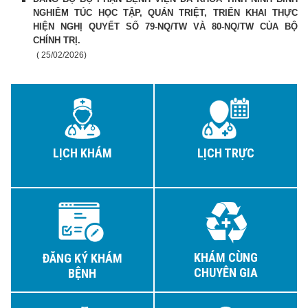
NGHIÊM TÚC HỌC TẬP, QUÁN TRIỆT, TRIỂN KHAI THỰC
HIỆN NGHỊ QUYẾT SỐ 79-NQ/TW VÀ 80-NQ/TW CỦA BỘ
CHÍNH TRỊ.
( 25/02/2026)
LỊCH KHÁM
LỊCH TRỰC
KHÁM CÙNG
ĐĂNG KÝ KHÁM
CHUYÊN GIA
BỆNH