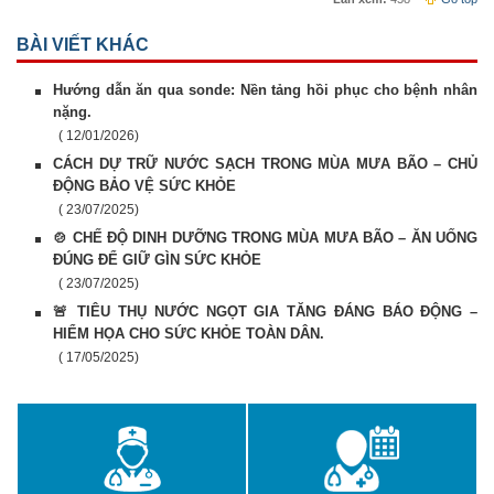
BÀI VIẾT KHÁC
Hướng dẫn ăn qua sonde: Nền tảng hồi phục cho bệnh nhân
nặng.
( 12/01/2026)
CÁCH DỰ TRỮ NƯỚC SẠCH TRONG MÙA MƯA BÃO – CHỦ
ĐỘNG BẢO VỆ SỨC KHỎE
( 23/07/2025)
🍲 CHẾ ĐỘ DINH DƯỠNG TRONG MÙA MƯA BÃO – ĂN UỐNG
ĐÚNG ĐỂ GIỮ GÌN SỨC KHỎE
( 23/07/2025)
🚨 TIÊU THỤ NƯỚC NGỌT GIA TĂNG ĐÁNG BÁO ĐỘNG –
HIỂM HỌA CHO SỨC KHỎE TOÀN DÂN.
( 17/05/2025)