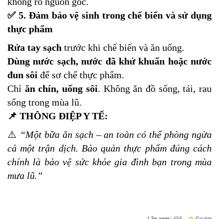
không rõ nguồn gốc.
✅ 5. Đảm bảo vệ sinh trong chế biến và sử dụng
thực phẩm
Rửa tay sạch
trước khi chế biến và ăn uống.
Dùng nước sạch, nước đã khử khuẩn hoặc nước
đun sôi
để sơ chế thực phẩm.
Chỉ
ăn chín, uống sôi
. Không ăn đồ sống, tái, rau
sống trong mùa lũ.
📌 THÔNG ĐIỆP Y TẾ:
⚠️
“Một bữa ăn sạch – an toàn có thể phòng ngừa
cả một trận dịch. Bảo quản thực phẩm đúng cách
chính là bảo vệ sức khỏe gia đình bạn trong mùa
mưa lũ.”
Lần xem:
458
Go top