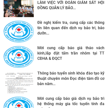
LÀM VIỆC VỚI ĐOÀN GIÁM SÁT HỘI
ĐỒNG QUẢN LÝ BẢO...
Đề nghị kiểm tra, cung cấp các thông
tin liên quan đến dịch vụ bảo tri, bảo
dưỡn...
Mời cung cấp báo giá tháo vách
kính,lắp đặt tấm trần nhôm tại TT
CĐHA & ĐQCT
Thông báo tuyển sinh khóa đào tạo kỹ
thuật chuyên môn Đọc điện tâm đồ cơ
bản năm...
Mời cung cấp báo giá dịch vụ bảo trì
hệ thống máy gia tốc tuyến tính đa