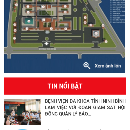
TIN NỔI BẬT
BỆNH VIỆN ĐA KHOA TỈNH NINH BÌNH
LÀM VIỆC VỚI ĐOÀN GIÁM SÁT HỘI
ĐỒNG QUẢN LÝ BẢO...