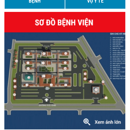
BỆNH
VỤ Y TẾ