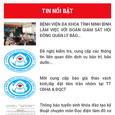
TIN NỔI BẬT
BỆNH VIỆN ĐA KHOA TỈNH NINH BÌNH
LÀM VIỆC VỚI ĐOÀN GIÁM SÁT HỘI
ĐỒNG QUẢN LÝ BẢO...
Đề nghị kiểm tra, cung cấp các thông
tin liên quan đến dịch vụ bảo tri, bảo
dưỡn...
Mời cung cấp báo giá tháo vách
kính,lắp đặt tấm trần nhôm tại TT
CĐHA & ĐQCT
Thông báo tuyển sinh khóa đào tạo kỹ
thuật chuyên môn Đọc điện tâm đồ cơ