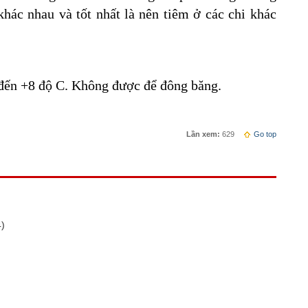
khác nhau và tốt nhất là nên tiêm ở các chi khác
 đến +8 độ C. Không được để đông băng.
Lần xem:
629
Go top
4)