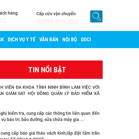
hách hàng
Cấp cứu vận chuyển
52
02293.513.222
SK
DỊCH VỤ Y TẾ
VĂN BẢN
NỘI BỘ
DDCI
TIN NỔI BẬT
H VIỆN ĐA KHOA TỈNH NINH BÌNH LÀM VIỆC VỚI
N GIÁM SÁT HỘI ĐỒNG QUẢN LÝ BẢO HIỂM XÃ
ghị kiểm tra, cung cấp các thông tin liên quan đến
 vụ bảo tri, bảo dưỡng, sửa chữa máy gia ...
 cung cấp báo giá tháo vách kính,lắp đặt tấm trần