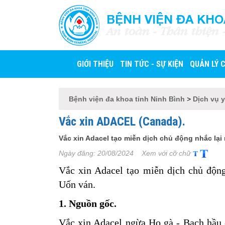
BỆNH VIỆN ĐA KHO
An toàn - Thân thiện 
GIỚI THIỆU
TIN TỨC - SỰ KIỆN
QUẢN LÝ 
Bệnh viện đa khoa tỉnh Ninh Bình
>
Dịch vụ y
Vắc xin ADACEL (Canada).
Vắc xin Adacel tạo miễn dịch chủ động nhắc lạ
Ngày đăng:
20/08/2024
Xem với cỡ chữ
Vắc xin Adacel tạo miễn dịch chủ độn
Uốn ván.
1. Nguồn gốc.
Vắc xin Adacel ngừa Ho gà - Bạch hầu 