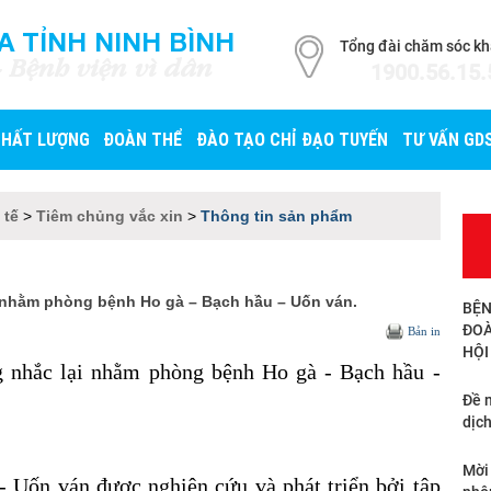
A TỈNH NINH BÌNH
Tổng đài chăm sóc k
- Bệnh viện vì dân
1900.56.15.
CHẤT LƯỢNG
ĐOÀN THỂ
ĐÀO TẠO CHỈ ĐẠO TUYẾN
TƯ VẤN GD
 tế
>
Tiêm chủng vắc xin
>
Thông tin sản phẩm
i nhằm phòng bệnh Ho gà – Bạch hầu – Uốn ván.
BỆN
ĐOÀ
Bản in
HỘI
g nhắc lại nhằm phòng bệnh Ho gà - Bạch hầu -
Đề n
dịch
Mời
- Uốn ván được nghiên cứu và phát triển bởi tập