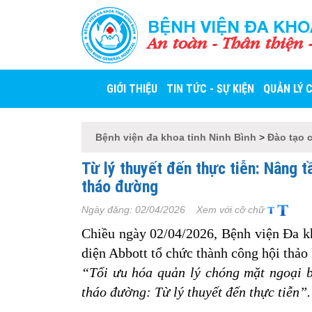
BỆNH VIỆN ĐA KHO
An toàn - Thân thiện 
GIỚI THIỆU
TIN TỨC - SỰ KIỆN
QUẢN LÝ 
Bệnh viện đa khoa tỉnh Ninh Bình
>
Đào tạo 
Từ lý thuyết đến thực tiễn: Nâng t
tháo đường
Ngày đăng:
02/04/2026
Xem với cỡ chữ
Chiều ngày 02/04/2026, Bệnh viện Đa k
diện Abbott tổ chức thành công hội thảo
“Tối ưu hóa quản lý chóng mặt ngoại b
tháo đường: Từ lý thuyết đến thực tiễn”.