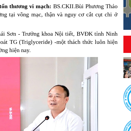
 tổn thương vi mạch:
BS.CKII.Bùi Phương Thảo
ứng tại võng mạc, thận và nguy cơ cắt cụt chi ở
ái Sơn - Trưởng khoa Nội tiết, BVĐK tỉnh Ninh
oát TG (Triglyceride) -một thách thức luôn hiện
ờng hiện nay.