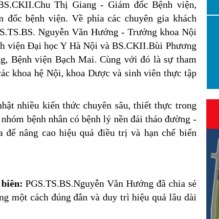
 BS.CKII.Chu Thị Giang - Giám đốc Bệnh viện,
 đốc bệnh viện. Về phía các chuyên gia khách
PGS.TS.BS. Nguyễn Văn Hướng - Trưởng khoa Nội
h viện Đại học Y Hà Nội và BS.CKII.Bùi Phương
ng, Bệnh viện Bạch Mai. Cùng với đó là sự tham
 các khoa hệ Nội, khoa Dược và sinh viên thực tập
nhật nhiều kiến thức chuyên sâu, thiết thực trong
ới nhóm bệnh nhân có bệnh lý nền đái tháo đường -
 để nâng cao hiệu quả điều trị và hạn chế biến
 biên:
PGS.TS.BS.Nguyễn Văn Hướng đã chia sẻ
ng một cách đúng đắn và duy trì hiệu quả lâu dài