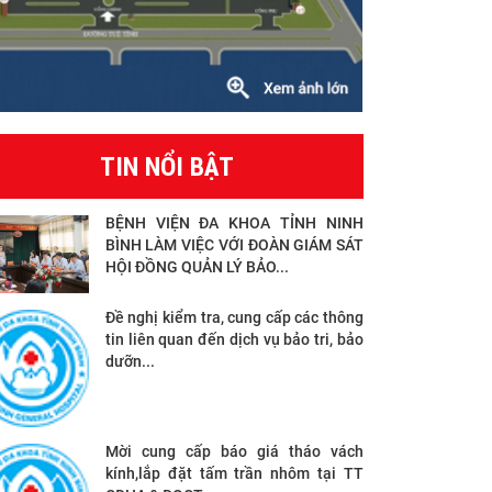
TIN NỔI BẬT
BỆNH VIỆN ĐA KHOA TỈNH NINH
BÌNH LÀM VIỆC VỚI ĐOÀN GIÁM SÁT
HỘI ĐỒNG QUẢN LÝ BẢO...
Đề nghị kiểm tra, cung cấp các thông
tin liên quan đến dịch vụ bảo tri, bảo
dưỡn...
Mời cung cấp báo giá tháo vách
kính,lắp đặt tấm trần nhôm tại TT