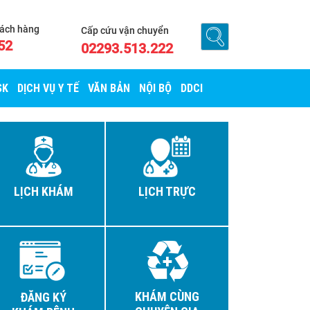
hách hàng
Cấp cứu vận chuyển
52
02293.513.222
SK
DỊCH VỤ Y TẾ
VĂN BẢN
NỘI BỘ
DDCI
LỊCH KHÁM
LỊCH TRỰC
KHÁM CÙNG
ĐĂNG KÝ