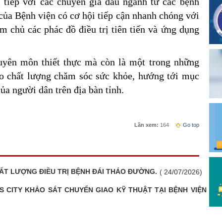
c tiếp với các chuyên gia đầu ngành từ các bệnh
 của Bệnh viện có cơ hội tiếp cận nhanh chóng với
àm chủ các phác đồ điều trị tiên tiến và ứng dụng
huyên môn thiết thực mà còn là một trong những
o chất lượng chăm sóc sức khỏe, hướng tới mục
ủa người dân trên địa bàn tỉnh.
Lần xem:
164
Go top
ẤT LƯỢNG ĐIỀU TRỊ BỆNH ĐÁI THÁO ĐƯỜNG.
( 24/07/2026)
S CITY KHẢO SÁT CHUYỂN GIAO KỸ THUẬT TẠI BỆNH VIỆN