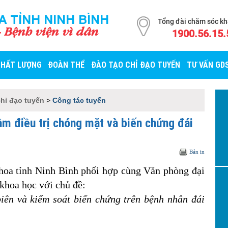
A TỈNH NINH BÌNH
Tổng đài chăm sóc k
- Bệnh viện vì dân
1900.56.15.
CHẤT LƯỢNG
ĐOÀN THỂ
ĐÀO TẠO CHỈ ĐẠO TUYẾN
TƯ VẤN GD
chỉ đạo tuyến
>
Công tác tuyến
ầm điều trị chóng mặt và biến chứng đái
Bản in
hoa tỉnh Ninh Bình phối hợp cùng Văn phòng đại
 khoa học với chủ đề:
iên và kiểm soát biến chứng trên bệnh nhân đái