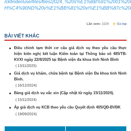
/ckfinder/userfiles/files/2024_%20s%E1%BB%91%2001%2
H%C4%90ND%20v%E1%BB%81%20vi%E1%BB%87c%20q
Lần xem:
1029
Go top
BÀI VIẾT KHÁC
Điều chỉnh tạm thời cơ cấu giá dịch vụ theo yêu cầu thực
hiện kiến nghị kết luận Kiểm toán tại Thông báo số 485/TB-
KVXI ngày 22/8/2025 tại Bệnh viện đa khoa tỉnh Ninh Bình
( 13/11/2025)
Giá dịch vụ khám, chữa bệnh tại Bệnh viện Đa khoa tỉnh Ninh
Bình.
( 16/12/2024)
Bảng giá dịch vụ vắc xin (Cập nhật từ ngày 15/11/2024).
( 15/11/2024)
Áp giá dịch vụ KCB theo yêu cầu Quyết định 405/QĐ-BVĐK
( 19/09/2024)