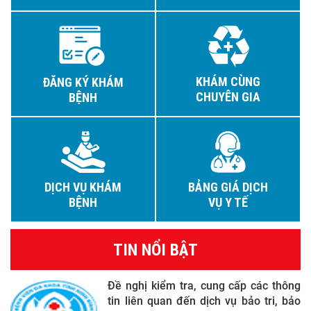
KHÁM CÙNG
ĐĂNG KÝ KHÁM
CHUYÊN GIA
BỆNH
DỊCH VỤ KHÁM
BẢNG GIÁ DỊCH
BỆNH
VỤ Y TẾ
TIN NỔI BẬT
Đề nghị kiểm tra, cung cấp các thông
tin liên quan đến dịch vụ bảo tri, bảo