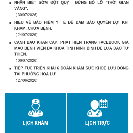
NHẬN BIẾT SỚM ĐỘT QUỴ - ĐỪNG BỎ LỠ "THỜI GIAN
VÀNG".
( 30/07/2026)
HIỂU VỀ BẢO HIỂM Y TẾ ĐỂ ĐẢM BẢO QUYỀN LỢI KHI
KHÁM, CHỮA BỆNH.
( 24/07/2026)
CẢNH BÁO KHẨN CẤP: PHÁT HIỆN TRANG FACEBOOK GIẢ
MẠO BỆNH VIỆN ĐA KHOA TỈNH NINH BÌNH ĐỂ LỪA ĐẢO TỪ
THIỆN.
( 06/07/2026)
TIẾP TỤC TRIỂN KHAI 6 ĐOÀN KHÁM SỨC KHỎE LƯU ĐỘNG
TẠI PHƯỜNG HOA LƯ.
( 27/06/2026)
LỊCH KHÁM
LỊCH TRỰC