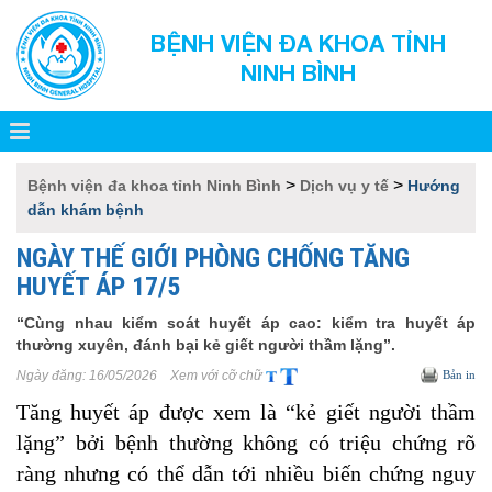
BỆNH VIỆN ĐA KHOA TỈNH
NINH BÌNH
>
>
Bệnh viện đa khoa tỉnh Ninh Bình
Dịch vụ y tế
Hướng
dẫn khám bệnh
NGÀY THẾ GIỚI PHÒNG CHỐNG TĂNG
HUYẾT ÁP 17/5
“Cùng nhau kiểm soát huyết áp cao: kiểm tra huyết áp
thường xuyên, đánh bại kẻ giết người thầm lặng”.
Ngày đăng:
16/05/2026
Xem với cỡ chữ
Bản in
Tăng huyết áp được xem là “kẻ giết người thầm
lặng” bởi bệnh thường không có triệu chứng rõ
ràng nhưng có thể dẫn tới nhiều biến chứng nguy