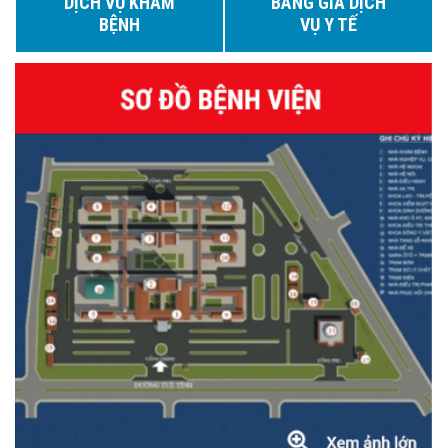
DỊCH VỤ KHÁM
BẢNG GIÁ DỊCH
BỆNH
VỤ Y TẾ