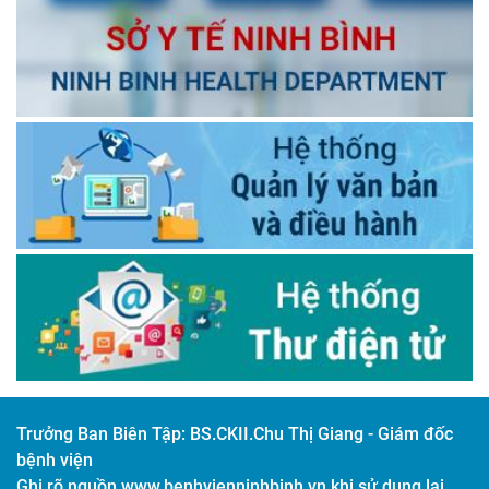
Trưởng Ban Biên Tập:
BS.CKII.Chu Thị Giang - Giám đốc
bệnh viện
Ghi rõ nguồn www.benhvienninhbinh.vn khi sử dụng lại