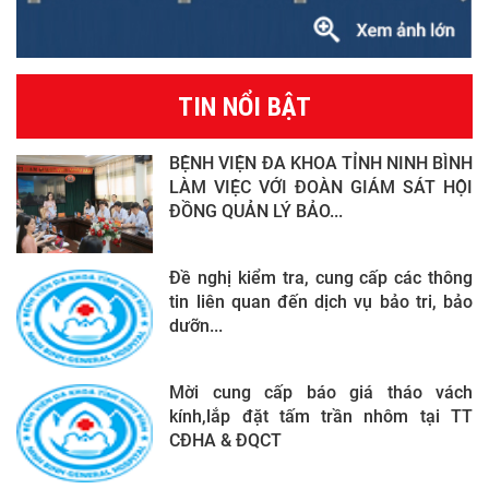
TIN NỔI BẬT
BỆNH VIỆN ĐA KHOA TỈNH NINH BÌNH
LÀM VIỆC VỚI ĐOÀN GIÁM SÁT HỘI
ĐỒNG QUẢN LÝ BẢO...
Đề nghị kiểm tra, cung cấp các thông
tin liên quan đến dịch vụ bảo tri, bảo
dưỡn...
Mời cung cấp báo giá tháo vách
kính,lắp đặt tấm trần nhôm tại TT
CĐHA & ĐQCT