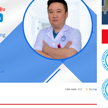
Lần xem:
512
Go top