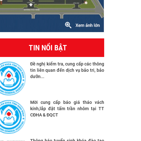
TIN NỔI BẬT
Đề nghị kiểm tra, cung cấp các thông
tin liên quan đến dịch vụ bảo tri, bảo
dưỡn...
Mời cung cấp báo giá tháo vách
kính,lắp đặt tấm trần nhôm tại TT
CĐHA & ĐQCT
Thông báo tuyển sinh khóa đào tạo