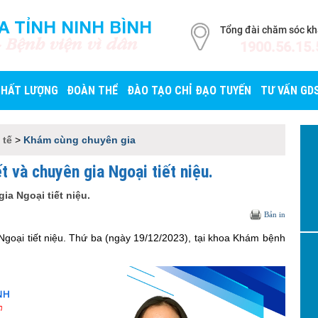
A TỈNH NINH BÌNH
Tổng đài chăm sóc k
- Bệnh viện vì dân
1900.56.15.
CHẤT LƯỢNG
ĐOÀN THỂ
ĐÀO TẠO CHỈ ĐẠO TUYẾN
TƯ VẤN GD
 tế
>
Khám cùng chuyên gia
t và chuyên gia Ngoại tiết niệu.
ia Ngoại tiết niệu.
Bản in
Ngoại tiết niệu. Thứ ba (ngày 19/12/2023), tại khoa Khám bệnh