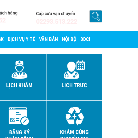
hách hàng
Cấp cứu vận chuyển
52
02293.513.222
SK
DỊCH VỤ Y TẾ
VĂN BẢN
NỘI BỘ
DDCI
LỊCH KHÁM
LỊCH TRỰC
KHÁM CÙNG
ĐĂNG KÝ