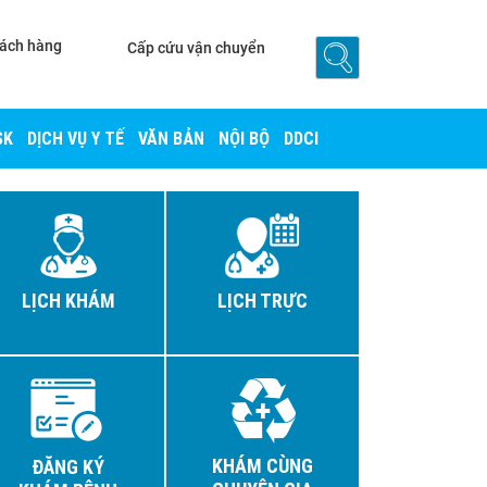
hách hàng
Cấp cứu vận chuyển
52
02293.513.222
SK
DỊCH VỤ Y TẾ
VĂN BẢN
NỘI BỘ
DDCI
LỊCH KHÁM
LỊCH TRỰC
KHÁM CÙNG
ĐĂNG KÝ