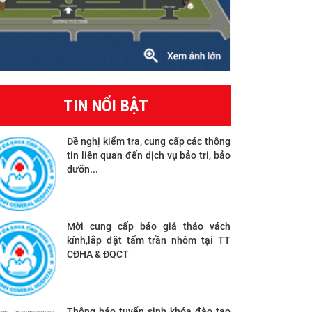
TIN NỔI BẬT
Đề nghị kiểm tra, cung cấp các thông
tin liên quan đến dịch vụ bảo tri, bảo
dưỡn...
Mời cung cấp báo giá tháo vách
kính,lắp đặt tấm trần nhôm tại TT
CĐHA & ĐQCT
Thông báo tuyển sinh khóa đào tạo