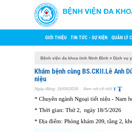
BỆNH VIỆN ĐA KHO
An toàn - Thân thiện 
GIỚI THIỆU
TIN TỨC - SỰ KIỆN
QUẢN LÝ 
Bệnh viện đa khoa tỉnh Ninh Bình
>
Dịch vụ y
Khám bệnh cùng BS.CKII.Lê Anh Dũ
niệu
Ngày đăng:
16/05/2026
Xem với cỡ chữ
* Chuyên ngành Ngoại tiết niệu - Nam h
* Thời gian: Thứ 2, ngày 18/5/2026
* Địa điểm: Phòng khám 209, tầng 2, k