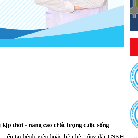
ác…
kịp thời - nâng cao chất lượng cuộc sống
 tiếp tại bệnh viện hoặc liên hệ Tổng đài CSKH