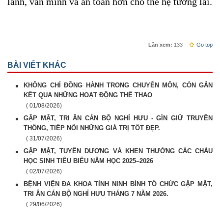
lành, văn minh và an toàn hơn cho thế hệ tương lai.
Lần xem:
133
Go top
BÀI VIẾT KHÁC
KHÔNG CHỈ ĐỒNG HÀNH TRONG CHUYÊN MÔN, CÒN GẮN
KẾT QUA NHỮNG HOẠT ĐỘNG THỂ THAO
( 01/08/2026)
GẶP MẶT, TRI ÂN CÁN BỘ NGHỈ HƯU - GÌN GIỮ TRUYỀN
THỐNG, TIẾP NỐI NHỮNG GIÁ TRỊ TỐT ĐẸP.
( 31/07/2026)
GẶP MẶT, TUYÊN DƯƠNG VÀ KHEN THƯỞNG CÁC CHÁU
HỌC SINH TIÊU BIỂU NĂM HỌC 2025–2026
( 02/07/2026)
BỆNH VIỆN ĐA KHOA TỈNH NINH BÌNH TỔ CHỨC GẶP MẶT,
TRI ÂN CÁN BỘ NGHỈ HƯU THÁNG 7 NĂM 2026.
( 29/06/2026)