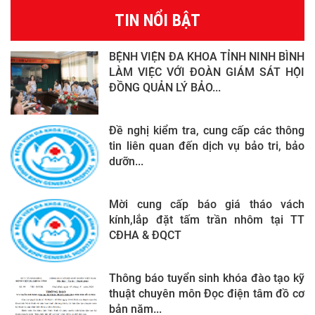
TIN NỔI BẬT
BỆNH VIỆN ĐA KHOA TỈNH NINH BÌNH
LÀM VIỆC VỚI ĐOÀN GIÁM SÁT HỘI
ĐỒNG QUẢN LÝ BẢO...
Đề nghị kiểm tra, cung cấp các thông
tin liên quan đến dịch vụ bảo tri, bảo
dưỡn...
Mời cung cấp báo giá tháo vách
kính,lắp đặt tấm trần nhôm tại TT
CĐHA & ĐQCT
Thông báo tuyển sinh khóa đào tạo kỹ
thuật chuyên môn Đọc điện tâm đồ cơ
bản năm...