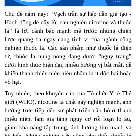
Chủ đề năm nay: “Vạch trần sự hấp dẫn giả tạo -
Hành động để đẩy lùi nạn nghiện nicotine và thuốc
lá” là lời cảnh báo mạnh mẽ trước những chiến
lược quảng bá ngày càng tinh vi của ngành công
nghiệp thuốc lá. Các sản phẩm như thuốc lá điện
tử, thuốc lá nung nóng đang được “ngụy trang”
dưới hình thức hiện đại, nhiều hương vị bắt mắt, dễ
khiến thanh thiếu niên hiểu nhầm là ít độc hại hoặc
vô hại.
Tuy nhiên, theo khuyến cáo của Tổ chức Y tế Thế
giới (WHO), nicotine là chất gây nghiện mạnh, ảnh
hưởng trực tiếp đến sự phát triển não bộ ở thanh
thiếu niên, làm gia tăng nguy cơ rối loạn lo âu,
giảm khả năng tập trung, ảnh hưởng tim mạch và
hô hấp. Nhiều nghiên cứu cũng cho thấy thuốc lá