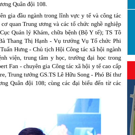
 ương Quân đội 108.
ên gia đầu ngành trong lĩnh vực y tế và công tác
ác cơ quan Trung ương và các tổ chức nghề nghiệp
Cục Quản lý Khám, chữa bệnh (Bộ Y tế); TS Tô
 Bà Thang Thị Hạnh - Vụ trưởng Vụ Tổ chức Phi
Tuấn Hưng - Chủ tịch Hội Công tác xã hội ngành
nh viện, trung tâm y học, trường đại học trong
rt Fan - chuyên gia Công tác xã hội y tế cao cấp
ore, Trung tướng GS.TS Lê Hữu Song - Phó Bí thư
ng Quân đội 108; cùng các đại biểu đến từ các