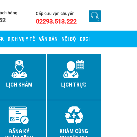
hách hàng
Cấp cứu vận chuyển
52
02293.513.222
SK
DỊCH VỤ Y TẾ
VĂN BẢN
NỘI BỘ
DDCI
LỊCH KHÁM
LỊCH TRỰC
KHÁM CÙNG
ĐĂNG KÝ