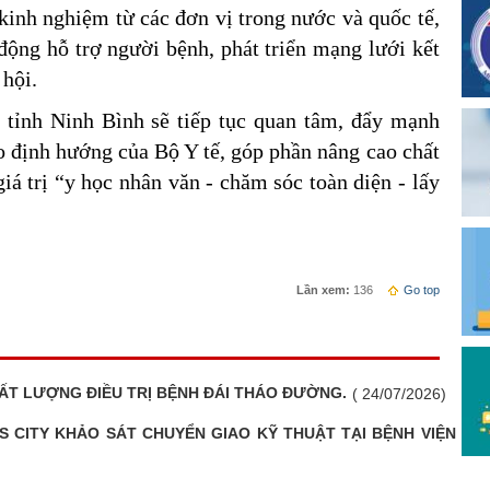
kinh nghiệm từ các đơn vị trong nước và quốc tế,
 động hỗ trợ người bệnh, phát triển mạng lưới kết
 hội.
a tỉnh Ninh Bình sẽ tiếp tục quan tâm, đẩy mạnh
eo định hướng của Bộ Y tế, góp phần nâng cao chất
iá trị “y học nhân văn - chăm sóc toàn diện - lấy
Lần xem:
136
Go top
ẤT LƯỢNG ĐIỀU TRỊ BỆNH ĐÁI THÁO ĐƯỜNG.
( 24/07/2026)
S CITY KHẢO SÁT CHUYỂN GIAO KỸ THUẬT TẠI BỆNH VIỆN