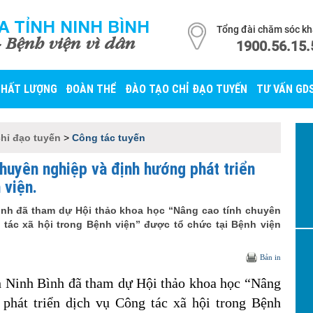
A TỈNH NINH BÌNH
Tổng đài chăm sóc k
- Bệnh viện vì dân
1900.56.15.
CHẤT LƯỢNG
ĐOÀN THỂ
ĐÀO TẠO CHỈ ĐẠO TUYẾN
TƯ VẤN GD
chỉ đạo tuyến
>
Công tác tuyến
chuyên nghiệp và định hướng phát triển
h viện.
Bình đã tham dự Hội thảo khoa học “Nâng cao tính chuyên
 tác xã hội trong Bệnh viện” được tổ chức tại Bệnh viện
Bản in
h Ninh Bình đã tham dự Hội thảo khoa học “Nâng
phát triển dịch vụ Công tác xã hội trong Bệnh