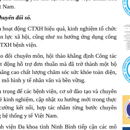
ệt Nam.
huyển đổi số.
nh hoạt động CTXH hiệu quả, kinh nghiệm tổ chức
uồn lực xã hội, cũng như xu hướng ứng dụng công
CTXH bệnh viện.
ao đổi chuyên môn, hội thảo khẳng định Công tác
ạt động hỗ trợ đơn thuần mà đã trở thành một bộ
âng cao chất lượng chăm sóc sức khỏe toàn diện,
 mô hình y tế nhân văn và bền vững.
n trọng để các bệnh viện, cơ sở đào tạo và chuyên
 sẻ kinh nghiệm, cập nhật xu hướng mới trong thực
cường kết nối, hợp tác nhằm từng bước chuyên
g hệ thống y tế Việt Nam.
nh viện Đa khoa tỉnh Ninh Bình tiếp cận các mô