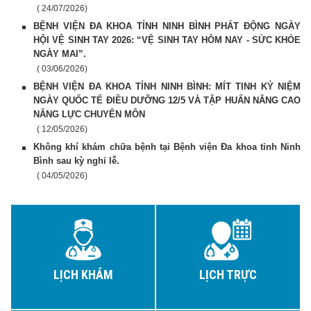
( 24/07/2026)
BỆNH VIỆN ĐA KHOA TỈNH NINH BÌNH PHÁT ĐỘNG NGÀY
HỘI VỆ SINH TAY 2026: “VỆ SINH TAY HÔM NAY - SỨC KHỎE
NGÀY MAI”.
( 03/06/2026)
BỆNH VIỆN ĐA KHOA TỈNH NINH BÌNH: MÍT TINH KỶ NIỆM
NGÀY QUỐC TẾ ĐIỀU DƯỠNG 12/5 VÀ TẬP HUẤN NÂNG CAO
NĂNG LỰC CHUYÊN MÔN
( 12/05/2026)
Không khí khám chữa bệnh tại Bệnh viện Đa khoa tỉnh Ninh
Bình sau kỳ nghỉ lễ.
( 04/05/2026)
LỊCH KHÁM
LỊCH TRỰC