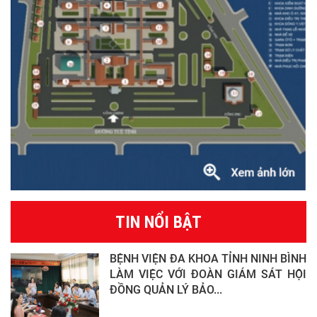
TIN NỔI BẬT
BỆNH VIỆN ĐA KHOA TỈNH NINH BÌNH
LÀM VIỆC VỚI ĐOÀN GIÁM SÁT HỘI
ĐỒNG QUẢN LÝ BẢO...