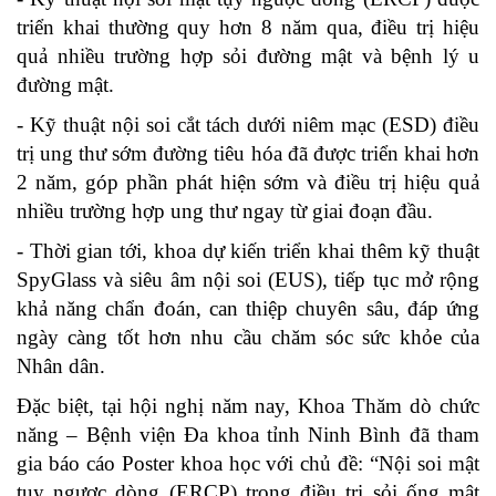
triển khai thường quy hơn 8 năm qua, điều trị hiệu
quả nhiều trường hợp sỏi đường mật và bệnh lý u
đường mật.
- Kỹ thuật nội soi cắt tách dưới niêm mạc (ESD) điều
trị ung thư sớm đường tiêu hóa đã được triển khai hơn
2 năm, góp phần phát hiện sớm và điều trị hiệu quả
nhiều trường hợp ung thư ngay từ giai đoạn đầu.
- Thời gian tới, khoa dự kiến triển khai thêm kỹ thuật
SpyGlass và siêu âm nội soi (EUS), tiếp tục mở rộng
khả năng chẩn đoán, can thiệp chuyên sâu, đáp ứng
ngày càng tốt hơn nhu cầu chăm sóc sức khỏe của
Nhân dân.
Đặc biệt, tại hội nghị năm nay, Khoa Thăm dò chức
năng – Bệnh viện Đa khoa tỉnh Ninh Bình đã tham
gia báo cáo Poster khoa học với chủ đề: “Nội soi mật
tụy ngược dòng (ERCP) trong điều trị sỏi ống mật