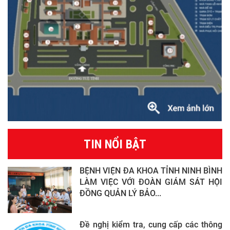
TIN NỔI BẬT
BỆNH VIỆN ĐA KHOA TỈNH NINH BÌNH
LÀM VIỆC VỚI ĐOÀN GIÁM SÁT HỘI
ĐỒNG QUẢN LÝ BẢO...
Đề nghị kiểm tra, cung cấp các thông