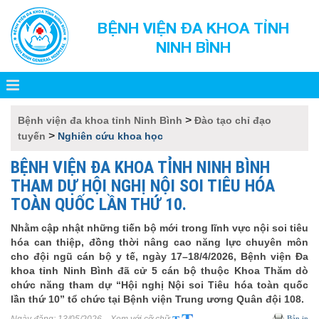
BỆNH VIỆN ĐA KHOA TỈNH
NINH BÌNH
>
Bệnh viện đa khoa tỉnh Ninh Bình
Đào tạo chỉ đạo
>
tuyến
Nghiên cứu khoa học
BỆNH VIỆN ĐA KHOA TỈNH NINH BÌNH
THAM DỰ HỘI NGHỊ NỘI SOI TIÊU HÓA
TOÀN QUỐC LẦN THỨ 10.
Nhằm cập nhật những tiến bộ mới trong lĩnh vực nội soi tiêu
hóa can thiệp, đồng thời nâng cao năng lực chuyên môn
cho đội ngũ cán bộ y tế, ngày 17–18/4/2026, Bệnh viện Đa
khoa tỉnh Ninh Bình đã cử 5 cán bộ thuộc Khoa Thăm dò
chức năng tham dự “Hội nghị Nội soi Tiêu hóa toàn quốc
lần thứ 10” tổ chức tại Bệnh viện Trung ương Quân đội 108.
Bản in