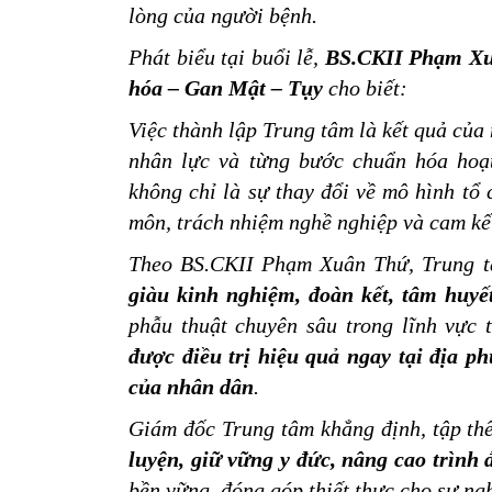
lòng của người bệnh.
Phát biểu tại buổi lễ,
BS.CKII Phạm Xu
hóa – Gan Mật – Tụy
cho biết:
Việc thành lập Trung tâm là kết quả của
nhân lực và từng bước chuẩn hóa hoạ
không chỉ là sự thay đổi về mô hình tổ
môn, trách nhiệm nghề nghiệp và cam kết
Theo BS.CKII Phạm Xuân Thứ, Trung t
giàu kinh nghiệm, đoàn kết, tâm huyế
phẫu thuật chuyên sâu trong lĩnh vực 
được điều trị hiệu quả ngay tại địa p
của nhân dân
.
Giám đốc Trung tâm khẳng định, tập th
luyện, giữ vững y đức, nâng cao trình
bền vững, đóng góp thiết thực cho sự ng