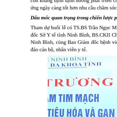
còn khẳng định định hướng phát triển ch
ứng ngày càng tốt hơn nhu cầu chăm sóc
Dấu mốc quan trọng trong chiến lược ph
Tham dự buổi lễ có TS.BS Trần Ngọc Mi
đốc Sở Y tế tỉnh Ninh Bình, BS.CKII C
Ninh Bình, cùng Ban Giám đốc bệnh việ
đảo cán bộ, nhân viên y tế.