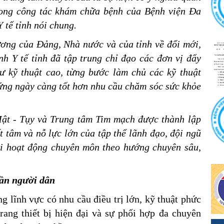
rong công tác khám chữa bệnh của Bệnh viện Đa
 tế tỉnh nói chung.
ương của Đảng, Nhà nước và của tỉnh về đổi mới,
nh Y tế tỉnh đã tập trung chỉ đạo các đơn vị đẩy
ư kỹ thuật cao, từng bước làm chủ các kỹ thuật
ứng ngày càng tốt hơn nhu cầu chăm sóc sức khỏe
ật - Tụy và Trung tâm Tim mạch được thành lập
t tâm và nỗ lực lớn của tập thể lãnh đạo, đội ngũ
lại hoạt động chuyên môn theo hướng chuyên sâu,
gần người dân
g lĩnh vực có nhu cầu điều trị lớn, kỹ thuật phức
trang thiết bị hiện đại và sự phối hợp đa chuyên