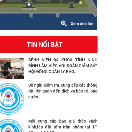
TIN NỔI BẬT
BỆNH VIỆN ĐA KHOA TỈNH NINH
BÌNH LÀM VIỆC VỚI ĐOÀN GIÁM SÁT
HỘI ĐỒNG QUẢN LÝ BẢO...
Đề nghị kiểm tra, cung cấp các thông
tin liên quan đến dịch vụ bảo tri, bảo
dưỡn...
Mời cung cấp báo giá tháo vách
kính,lắp đặt tấm trần nhôm tại TT