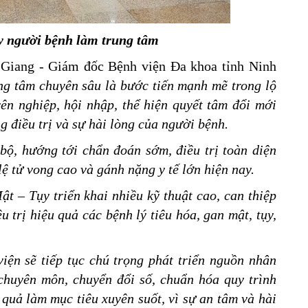
ấy người bệnh làm trung tâm
ị Giang - Giám đốc Bệnh viện Đa khoa tỉnh Ninh
ung tâm chuyên sâu là bước tiến mạnh mẽ trong lộ
yên nghiệp, hội nhập, thể hiện quyết tâm đổi mới
g điều trị và sự hài lòng của người bệnh.
ộ, hướng tới chẩn đoán sớm, điều trị toàn diện
ệ tử vong cao và gánh nặng y tế lớn hiện nay.
t – Tụy triển khai nhiều kỹ thuật cao, can thiệp
 trị hiệu quả các bệnh lý tiêu hóa, gan mật, tụy,
iện sẽ tiếp tục chú trọng phát triển nguồn nhân
chuyên môn, chuyển đổi số, chuẩn hóa quy trình
u quả làm mục tiêu xuyên suốt, vì sự an tâm và hài