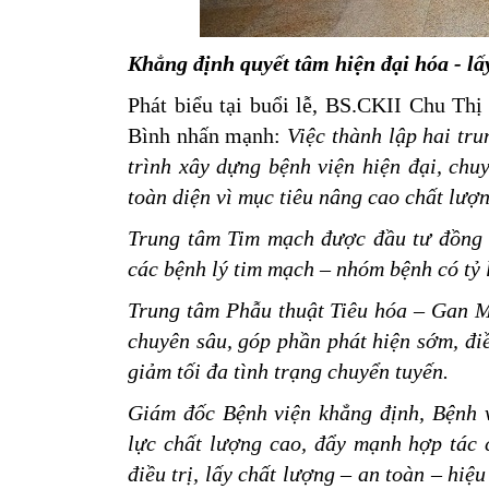
Khẳng định quyết tâm hiện đại hóa - l
Phát biểu tại buổi lễ, BS.CKII Chu Th
Bình nhấn mạnh:
Việc thành lập hai tr
trình xây dựng bệnh viện hiện đại, chu
toàn diện vì mục tiêu nâng cao chất lượn
Trung tâm Tim mạch được đầu tư đồng b
các bệnh lý tim mạch – nhóm bệnh có tỷ l
Trung tâm Phẫu thuật Tiêu hóa – Gan Mậ
chuyên sâu, góp phần phát hiện sớm, điều
giảm tối đa tình trạng chuyển tuyến.
Giám đốc Bệnh viện khẳng định, Bệnh v
lực chất lượng cao, đẩy mạnh hợp tác 
điều trị, lấy chất lượng – an toàn – hiệ