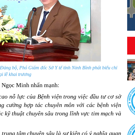
Đảng bộ, Phó Giám đốc Sở Y tế tỉnh Ninh Bình phát biểu chỉ
ại lễ khai trương
rần Ngọc Minh nhấn mạnh:
cao nỗ lực của Bệnh viện trong việc đầu tư cơ sở
tăng cường hợp tác chuyên môn với các bệnh viện
c kỹ thuật chuyên sâu trong lĩnh vực tim mạch và
 trung tâm chuyên sâu là sự kiện có ý nghĩa quan