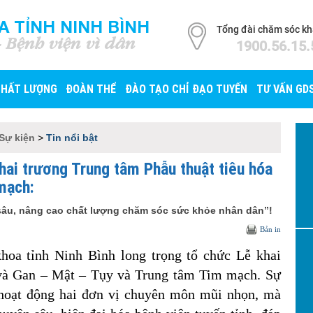
A TỈNH NINH BÌNH
Tổng đài chăm sóc k
- Bệnh viện vì dân
1900.56.15.
CHẤT LƯỢNG
ĐOÀN THỂ
ĐÀO TẠO CHỈ ĐẠO TUYẾN
TƯ VẤN GD
 Sự kiện
>
Tin nổi bật
khai trương Trung tâm Phẫu thuật tiêu hóa
 mạch:
 sâu, nâng cao chất lượng chăm sóc sức khỏe nhân dân”!
Bản in
hoa tỉnh Ninh Bình long trọng tổ chức Lễ khai
 và Gan – Mật – Tụy và Trung tâm Tim mạch. Sự
 hoạt động hai đơn vị chuyên môn mũi nhọn, mà