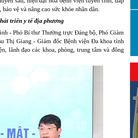
uyên sâu, hiện đại hóa bệnh viện tuyến tỉnh, đáp
, bảo vệ và nâng cao sức khỏe nhân dân.
át triển y tế địa phương
nh - Phó Bí thư Thường trực Đảng bộ, Phó Giám
hu Thị Giang - Giám đốc Bệnh viện Đa khoa tỉnh
n, lãnh đạo các khoa, phòng, trung tâm và đông