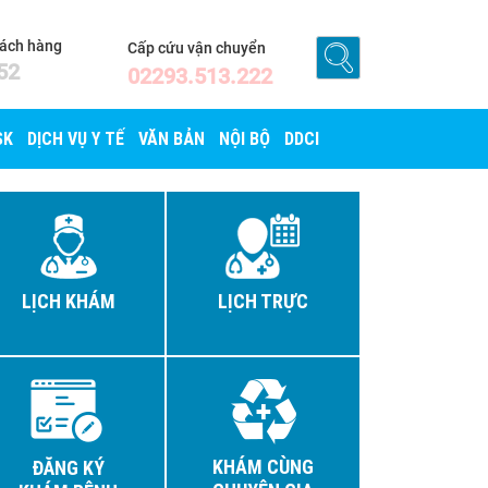
hách hàng
Cấp cứu vận chuyển
52
02293.513.222
SK
DỊCH VỤ Y TẾ
VĂN BẢN
NỘI BỘ
DDCI
LỊCH KHÁM
LỊCH TRỰC
KHÁM CÙNG
ĐĂNG KÝ