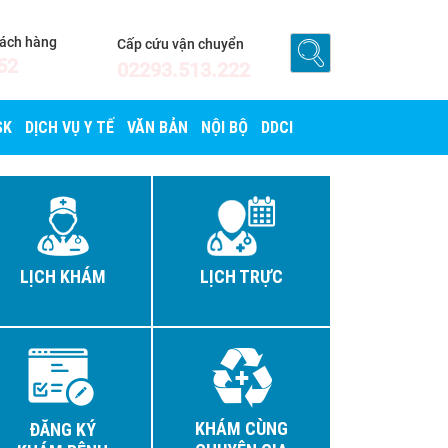
hách hàng
Cấp cứu vận chuyển
52
02293.513.222
SK
DỊCH VỤ Y TẾ
VĂN BẢN
NỘI BỘ
DDCI
LỊCH KHÁM
LỊCH TRỰC
KHÁM CÙNG
ĐĂNG KÝ