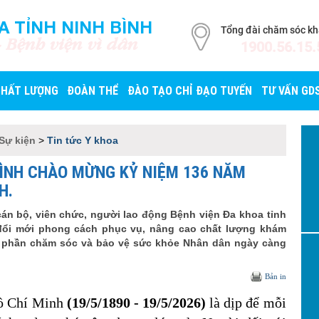
A TỈNH NINH BÌNH
Tổng đài chăm sóc k
- Bệnh viện vì dân
1900.56.15.
CHẤT LƯỢNG
ĐOÀN THỂ
ĐÀO TẠO CHỈ ĐẠO TUYẾN
TƯ VẤN GD
 Sự kiện
>
Tin tức Y khoa
BÌNH CHÀO MỪNG KỶ NIỆM 136 NĂM
NH.
cán bộ, viên chức, người lao động Bệnh viện Đa khoa tỉnh
, đổi mới phong cách phục vụ, nâng cao chất lượng khám
p phần chăm sóc và bảo vệ sức khỏe Nhân dân ngày càng
Bản in
Hồ Chí Minh
(19/5/1890 - 19/5/2026)
là dịp để mỗi