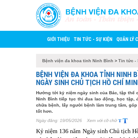
BỆNH VIỆN ĐA KHO
An toàn - Thân thiện 
GIỚI THIỆU
TIN TỨC - SỰ KIỆN
QUẢN LÝ 
Bệnh viện đa khoa tỉnh Ninh Bình
>
Tin tức -
BỆNH VIỆN ĐA KHOA TỈNH NINH 
NGÀY SINH CHỦ TỊCH HỒ CHÍ MI
Hướng tới kỷ niệm ngày sinh của Bác, tập thể 
Ninh Bình tiếp tục thi đua lao động, học tập
chữa bệnh, lấy người bệnh làm trung tâm, gó
tốt hơn.
Ngày đăng:
19/05/2026
Xem với cỡ chữ
Kỷ niệm 136 năm Ngày sinh Chủ tịch 