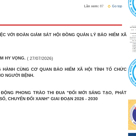
Lần xem:
87
Go top
VIỆC VỚI ĐOÀN GIÁM SÁT HỘI ĐỒNG QUẢN LÝ BẢO HIỂM XÃ
M HY VỌNG.
( 27/07/2026)
NG HÀNH CÙNG CƠ QUAN BẢO HIỂM XÃ HỘI TỈNH TỔ CHỨC
HO NGƯỜI BỆNH.
T ĐỘNG PHONG TRÀO THI ĐUA "ĐỔI MỚI SÁNG TẠO, PHÁT
Ố, CHUYỂN ĐỔI XANH" GIAI ĐOẠN 2026 - 2030