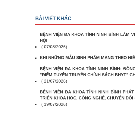
BÀI VIẾT KHÁC
BỆNH VIỆN ĐA KHOA TỈNH NINH BÌNH LÀM 
HỘI
( 07/08/2026)
KHI NHỮNG MẪU SINH PHẨM MANG THEO NIỀ
BỆNH VIỆN ĐA KHOA TỈNH NINH BÌNH: ĐỒ
"ĐIỂM TUYÊN TRUYỀN CHÍNH SÁCH BHYT" C
( 21/07/2026)
BỆNH VIỆN ĐA KHOA TỈNH NINH BÌNH PHÁ
TRIỂN KHOA HỌC, CÔNG NGHỆ, CHUYỂN ĐỔI S
( 19/07/2026)