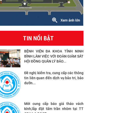
TIN NỔI BẬT
BỆNH VIỆN ĐA KHOA TỈNH NINH
BÌNH LÀM VIỆC VỚI ĐOÀN GIÁM SÁT
HỘI ĐỒNG QUẢN LÝ BẢO...
Đề nghị kiểm tra, cung cấp các thông
tin liên quan đến dịch vụ bảo tri, bảo
dưỡn...
Mời cung cấp báo giá tháo vách
kính,lắp đặt tấm trần nhôm tại TT