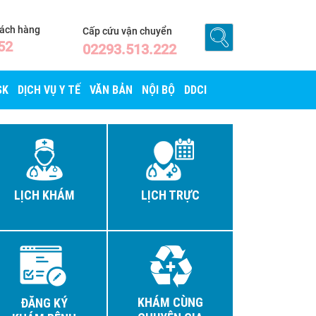
hách hàng
Cấp cứu vận chuyển
52
02293.513.222
SK
DỊCH VỤ Y TẾ
VĂN BẢN
NỘI BỘ
DDCI
LỊCH KHÁM
LỊCH TRỰC
KHÁM CÙNG
ĐĂNG KÝ