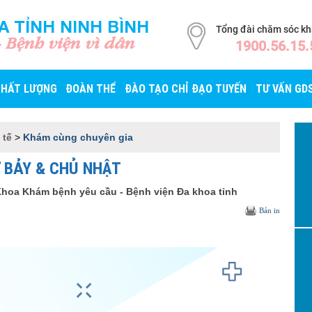
A TỈNH NINH BÌNH
Tổng đài chăm sóc k
- Bệnh viện vì dân
1900.56.15.
CHẤT LƯỢNG
ĐOÀN THỂ
ĐÀO TẠO CHỈ ĐẠO TUYẾN
TƯ VẤN GD
 tế
>
Khám cùng chuyên gia
Ứ BẢY & CHỦ NHẬT
 Khoa Khám bệnh yêu cầu - Bệnh viện Đa khoa tỉnh
Bản in