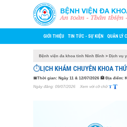
BỆNH VIỆN ĐA KHO
An toàn - Thân thiện 
GIỚI THIỆU
TIN TỨC - SỰ KIỆN
QUẢN LÝ 
Bệnh viện đa khoa tỉnh Ninh Bình
>
Dịch vụ y
⏱️LỊCH KHÁM CHUYÊN KHOA TH
📅Thời gian: Ngày 11 & 12/07/2026 🏥 Địa điểm:
Ngày đăng:
09/07/2026
Xem với cỡ chữ