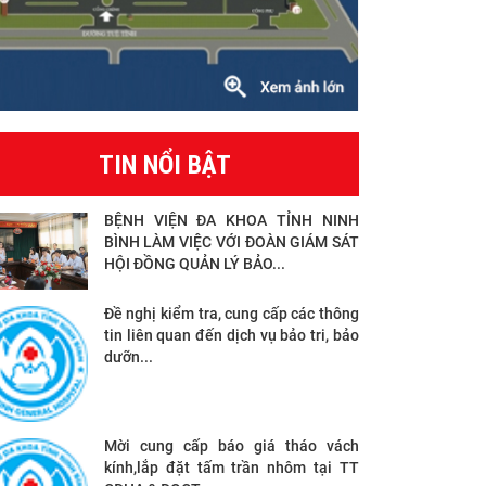
TIN NỔI BẬT
BỆNH VIỆN ĐA KHOA TỈNH NINH
BÌNH LÀM VIỆC VỚI ĐOÀN GIÁM SÁT
HỘI ĐỒNG QUẢN LÝ BẢO...
Đề nghị kiểm tra, cung cấp các thông
tin liên quan đến dịch vụ bảo tri, bảo
dưỡn...
Mời cung cấp báo giá tháo vách
kính,lắp đặt tấm trần nhôm tại TT