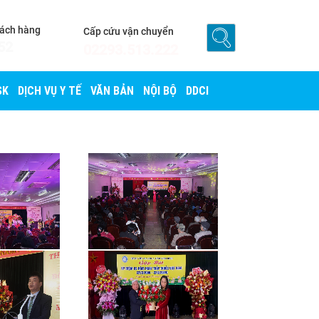
hách hàng
Cấp cứu vận chuyển
52
02293.513.222
SK
DỊCH VỤ Y TẾ
VĂN BẢN
NỘI BỘ
DDCI