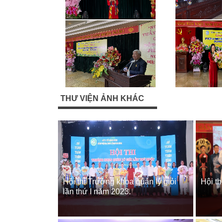
THƯ VIỆN ẢNH KHÁC
Hội thi Trưởng khoa quản lý giỏi
Hội t
lần thứ I năm 2023.