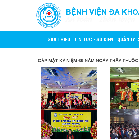
BỆNH VIỆN ĐA KHO
An toàn - Thân thiện 
GIỚI THIỆU
TIN TỨC - SỰ KIỆN
QUẢN LÝ 
GẶP MẶT KỶ NIỆM 69 NĂM NGÀY THẦY THUỐC VIỆ