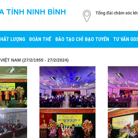
A TỈNH NINH BÌNH
Tổng đài chăm sóc k
- Bệnh viện vì dân
1900.56.15.
CHẤT LƯỢNG
ĐOÀN THỂ
ĐÀO TẠO CHỈ ĐẠO TUYẾN
TƯ VẤN GD
T NAM (27/2/1955 - 27/2/2024)