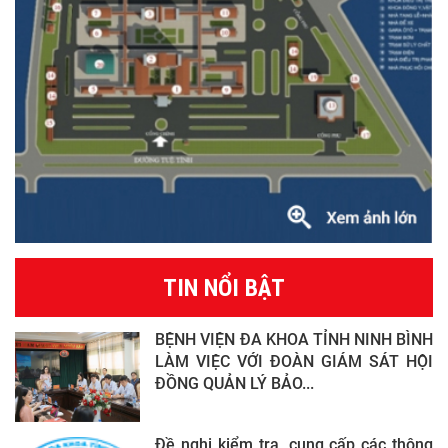
TIN NỔI BẬT
BỆNH VIỆN ĐA KHOA TỈNH NINH BÌNH
LÀM VIỆC VỚI ĐOÀN GIÁM SÁT HỘI
ĐỒNG QUẢN LÝ BẢO...
Đề nghị kiểm tra, cung cấp các thông