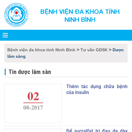
BỆNH VIỆN ĐA KHOA TỈNH
NINH BÌNH
>
>
Bệnh viện đa khoa tỉnh Ninh Bình
Tư vấn GDSK
Dược
lâm sàng
Tin dược lâm sàn
Thêm tác dụng chữa bệnh
02
của insulin
08-2017
Để sucralfat trị đau dạ dày