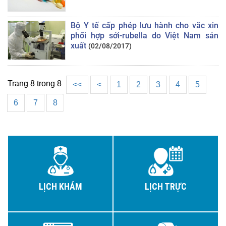
Bộ Y tế cấp phép lưu hành cho văc xin
phối hợp sởi-rubella do Việt Nam sản
xuất
(02/08/2017)
Trang 8 trong 8
<<
<
1
2
3
4
5
6
7
8
LỊCH KHÁM
LỊCH TRỰC