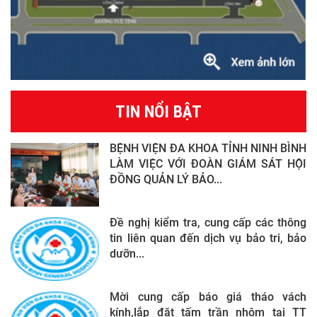
TIN NỔI BẬT
BỆNH VIỆN ĐA KHOA TỈNH NINH BÌNH
LÀM VIỆC VỚI ĐOÀN GIÁM SÁT HỘI
ĐỒNG QUẢN LÝ BẢO...
Đề nghị kiểm tra, cung cấp các thông
tin liên quan đến dịch vụ bảo tri, bảo
dưỡn...
Mời cung cấp báo giá tháo vách
kính,lắp đặt tấm trần nhôm tại TT