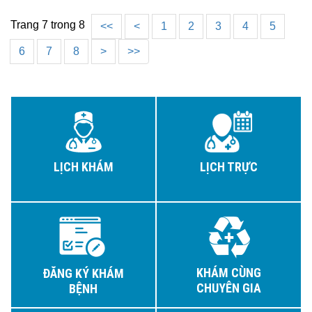
Trang 7 trong 8
<<
<
1
2
3
4
5
6
7
8
>
>>
LỊCH KHÁM
LỊCH TRỰC
KHÁM CÙNG
ĐĂNG KÝ KHÁM
CHUYÊN GIA
BỆNH