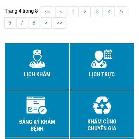
Trang 4 trong 8
<<
<
1
2
3
4
5
6
7
8
>
>>
LỊCH KHÁM
LỊCH TRỰC
KHÁM CÙNG
ĐĂNG KÝ KHÁM
CHUYÊN GIA
BỆNH