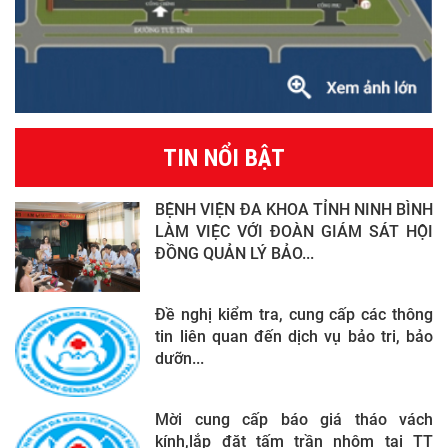
TIN NỔI BẬT
BỆNH VIỆN ĐA KHOA TỈNH NINH BÌNH
LÀM VIỆC VỚI ĐOÀN GIÁM SÁT HỘI
ĐỒNG QUẢN LÝ BẢO...
Đề nghị kiểm tra, cung cấp các thông
tin liên quan đến dịch vụ bảo tri, bảo
dưỡn...
Mời cung cấp báo giá tháo vách
kính,lắp đặt tấm trần nhôm tại TT