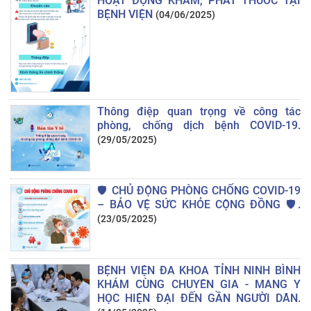
HOẠT ĐỘNG KHÁM, PHÁT THUỐC TẠI
BỆNH VIỆN
(04/06/2025)
Thông điệp quan trọng về công tác
phòng, chống dịch bệnh COVID-19.
(29/05/2025)
🛡️ CHỦ ĐỘNG PHÒNG CHỐNG COVID-19
– BẢO VỆ SỨC KHỎE CỘNG ĐỒNG 🛡️.
(23/05/2025)
BỆNH VIỆN ĐA KHOA TỈNH NINH BÌNH
KHÁM CÙNG CHUYÊN GIA - MANG Y
HỌC HIỆN ĐẠI ĐẾN GẦN NGƯỜI DÂN.