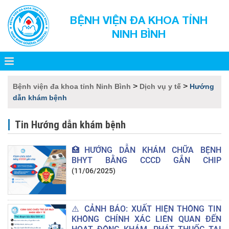
BỆNH VIỆN ĐA KHOA TỈNH
NINH BÌNH
>
>
Bệnh viện đa khoa tỉnh Ninh Bình
Dịch vụ y tế
Hướng
dẫn khám bệnh
Tin Hướng dẫn khám bệnh
🏥HƯỚNG DẪN KHÁM CHỮA BỆNH
BHYT BẰNG CCCD GẮN CHIP
(11/06/2025)
⚠️ CẢNH BÁO: XUẤT HIỆN THÔNG TIN
KHÔNG CHÍNH XÁC LIÊN QUAN ĐẾN