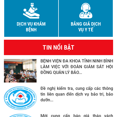
DỊCH VỤ KHÁM
BẢNG GIÁ DỊCH
BỆNH
VỤ Y TẾ
TIN NỔI BẬT
BỆNH VIỆN ĐA KHOA TỈNH NINH BÌNH
LÀM VIỆC VỚI ĐOÀN GIÁM SÁT HỘI
ĐỒNG QUẢN LÝ BẢO...
Đề nghị kiểm tra, cung cấp các thông
tin liên quan đến dịch vụ bảo tri, bảo
dưỡn...
Mời cung cấp báo giá tháo vách