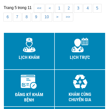
Trang 5 trong 11
<<
<
1
2
3
4
5
6
7
8
9
10
>
>>
LỊCH KHÁM
LỊCH TRỰC
KHÁM CÙNG
ĐĂNG KÝ KHÁM
CHUYÊN GIA
BỆNH