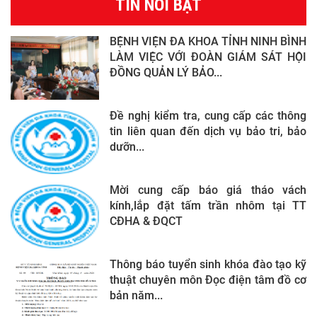
TIN NỔI BẬT
BỆNH VIỆN ĐA KHOA TỈNH NINH BÌNH
LÀM VIỆC VỚI ĐOÀN GIÁM SÁT HỘI
ĐỒNG QUẢN LÝ BẢO...
Đề nghị kiểm tra, cung cấp các thông
tin liên quan đến dịch vụ bảo tri, bảo
dưỡn...
Mời cung cấp báo giá tháo vách
kính,lắp đặt tấm trần nhôm tại TT
CĐHA & ĐQCT
Thông báo tuyển sinh khóa đào tạo kỹ
thuật chuyên môn Đọc điện tâm đồ cơ
bản năm...