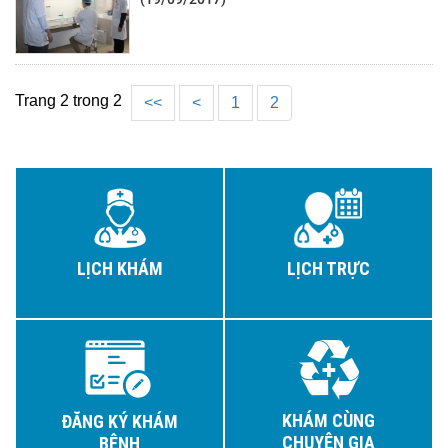
Trang 2 trong 2
<<
<
1
2
LỊCH KHÁM
LỊCH TRỰC
KHÁM CÙNG
ĐĂNG KÝ KHÁM
CHUYÊN GIA
BỆNH