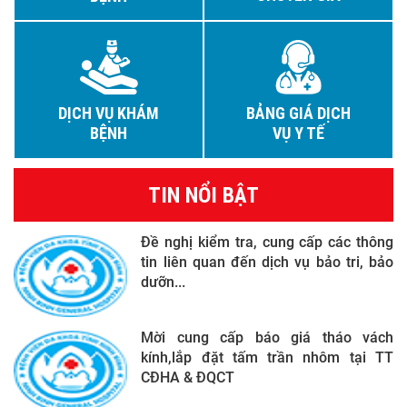
DỊCH VỤ KHÁM
BẢNG GIÁ DỊCH
BỆNH
VỤ Y TẾ
TIN NỔI BẬT
Đề nghị kiểm tra, cung cấp các thông
tin liên quan đến dịch vụ bảo tri, bảo
dưỡn...
Mời cung cấp báo giá tháo vách
kính,lắp đặt tấm trần nhôm tại TT
CĐHA & ĐQCT