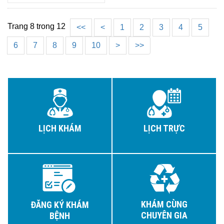
Trang 8 trong 12
<<
<
1
2
3
4
5
6
7
8
9
10
>
>>
LỊCH KHÁM
LỊCH TRỰC
KHÁM CÙNG
ĐĂNG KÝ KHÁM
CHUYÊN GIA
BỆNH