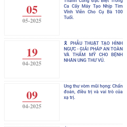
Thành Công Đặc Biệt Trong
05
Ca Cấy Máy Tạo Nhịp Tim
Vĩnh Viễn Cho Cụ Bà 100
Tuổi.
05-2025
🎗️ PHẪU THUẬT TẠO HÌNH
19
NGỰC - GIẢI PHÁP AN TOÀN
VÀ THẨM MỸ CHO BỆNH
NHÂN UNG THƯ VÚ.
04-2025
Ung thư vòm mũi họng: Chẩn
09
đoán, điều trị và vai trò của
xạ trị.
04-2025