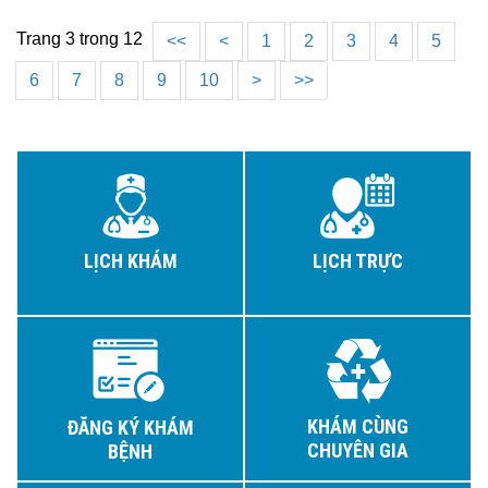
Trang 3 trong 12
<<
<
1
2
3
4
5
6
7
8
9
10
>
>>
LỊCH KHÁM
LỊCH TRỰC
KHÁM CÙNG
ĐĂNG KÝ KHÁM
CHUYÊN GIA
BỆNH