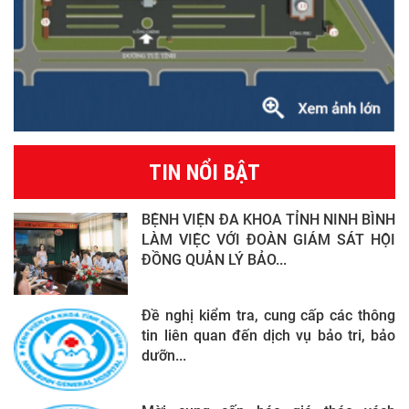
TIN NỔI BẬT
BỆNH VIỆN ĐA KHOA TỈNH NINH BÌNH
LÀM VIỆC VỚI ĐOÀN GIÁM SÁT HỘI
ĐỒNG QUẢN LÝ BẢO...
Đề nghị kiểm tra, cung cấp các thông
tin liên quan đến dịch vụ bảo tri, bảo
dưỡn...