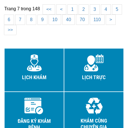
Trang 7 trong 148
<<
<
1
2
3
4
5
6
7
8
9
10
40
70
110
>
>>
LỊCH KHÁM
LỊCH TRỰC
KHÁM CÙNG
ĐĂNG KÝ KHÁM
CHUYÊN GIA
BỆNH