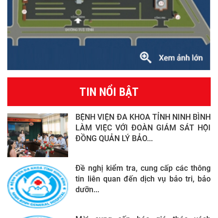
TIN NỔI BẬT
BỆNH VIỆN ĐA KHOA TỈNH NINH BÌNH
LÀM VIỆC VỚI ĐOÀN GIÁM SÁT HỘI
ĐỒNG QUẢN LÝ BẢO...
Đề nghị kiểm tra, cung cấp các thông
tin liên quan đến dịch vụ bảo tri, bảo
dưỡn...