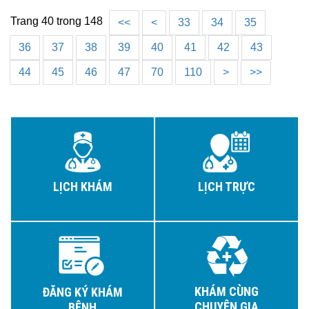
Trang 40 trong 148
<<
<
33
34
35
36
37
38
39
40
41
42
43
44
45
46
47
70
110
>
>>
LỊCH KHÁM
LỊCH TRỰC
KHÁM CÙNG
ĐĂNG KÝ KHÁM
CHUYÊN GIA
BỆNH